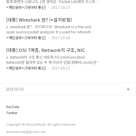
렇게 화면이 나옵니다. 1번 영역은 - Packet List(패킷 리스트 영
다. - 송신자와 수신자 사이에 "데이터 구조는 이런식으로하고",
역) 입니다. : No - 패킷의 일련 번호를 표시합니다. (패킷 숫자를
"그건 이런의미이고", "속도는 어느정도로 보내고" 그런식으로
<개인공부>/[데이터 통신]
2017.10.17
알 수도 있음) : Time - 패킷 캡쳐를 시작하고 걸린 시간을 나타
보내기로하자. 라고 약속을 한 것 입니다. - 비유를 하자면, 어디
냅니다. : Source - 패킷의 출발지 주소 : Destination - 패킷의
기업에 내 이력서를 보낸다고 할때 메모장에 그냥 줄 글로 한자
[데통] Wireshark 란? (+설치방법)
목적지 주소 : Protocol - 프로토콜의 이름 : Length - 패킷의 길
..
1. wireshark 란? - 위키피디아 : Wireshark is a free and
이(크기)를 bytes로 나타내줍니다. : Info - 와이어샤크가 스스로
open source packet analyzer. It is used for network
분석하여 packet에서 가장 중요한 정보를 판단해서 보여줍니
troubleshooting, analysis, software and
다.2번 영역은 - Packet Details(패킷 상세 영역) 입니다. :
<개인공부>/[데이터 통신]
2017.10.16
communications protocol development, and
Packet List영역에서 패킷을 선택했을때, 선택..
education. - 와이어샤크는 network상의 packet을 분석해서
[데통] OSI 7계층, Network의 구조, NIC
보여주는 무료 오픈 툴(tool)입니다. - packet을 분석하는 일은
1. Network의 구조 통신 네트워크(Communication
wireshark가 하지만, packet을 포착(capture)하는 기능은 다
Network)란 떨어져 있는 두 개 이상의 단말(컴퓨터, node)간에
른 도구(libpcap, WinPcap driver)가 진행 합니다. : 패킷 캡쳐
통신(데이터의 주고받음)을 위하여 연결해 주는 장비(Link)와 연
드라이버(WinPcap - 윈도우용, libpcap - 유닉스/리눅스용)
<개인공부>/[데이터 통신]
2017.09.11
결 매체 그리고 이것을 제어하는 통신규약(프로토콜, protocol)
가..
을 말한다. 네트워크의 물리적인 구조 - 단말(Node)과 그 단말
을 이어주는 연결선로(Link)로 이루어져있다. - 단말(Node)는
최종장비(End node, Station)과 중계장비(Interconnecting
관련사이트
node)로 이루어진다. - 최종장비(End node, Station)은 그 환
경에 따라 terminal 이나 host를 말한다. - 중계장비
(Interconnecting node)는 특성에 따라 Repeater, Hub..
YouTube
Twitter
Copyright © BlockDMask. All rights reserved.
blockdmask@gmail.com