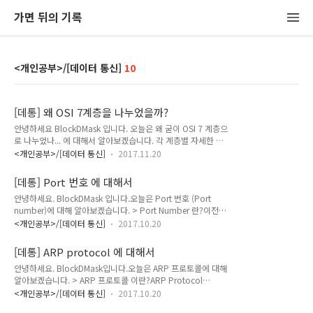
가면 뒤의 기록
<개인공부>/[데이터 통신]
10
[데통] 왜 OSI 7계층을 나누었을까?
안녕하세요 BlockDMask 입니다. 오늘은 왜 굳이 OSI 7 계층으
로 나누었나... 에 대해서 알아보겠습니다. 각 계층별 자세한 설
명은2017/09/11 - [/[데이터 통신]] - [데통] OSI 7계층,
<개인공부>/[데이터 통신]
2017.11.20
Network의 구조, NIC2017/10/19 - [/[데이터 통신]] - [데통]
OSI 7계층과 TCP/IP 4계층, 계층별 데이터 단위 위 두개의 포
[데통] Port 번호 에 대해서
스트에 있습니다. " 통신그거 그냥 각자 알아서 하면되지, 굳이
안녕하세요. BlockDMask 입니다.오늘은 Port 번호 (Port
OSI 7계층으로 나누었나.. ""휴 대답못했어" => 표준화를 통해
number)에 대해 알아보겠습니다. > Port Number 란?이전까
서 다른 회사에서 만든 제품끼리도 통신이 될 수 있도록 하기위
지 학습한 내용을 살펴보면, TCP/IP 5 계층 중 1~2 계층(물리,
해(하드웨어 제조업체들의 공통의 플랫폼을 만들수 있다.) =>
<개인공부>/[데이터 통신]
2017.10.20
데이터링크)에서는 MAC address로 호스트의 NIC을 판별하고,
큰 단위의 데이터를 작은 단위로 나누고 나누어서 이해하기 쉽고
3 계층(네트워크)에서는 IP address로 호스트를 판별합니다. 이
관리 및 문제 해결이 쉽게..
[데통] ARP protocol 에 대해서
렇게 MAC address 와 IP address 를 통해서 데이터를 전송할
안녕하세요. BlockDMask입니다.오늘은 ARP 프로토콜에 대해
상대 컴퓨터까지 도달했습니다. 그러면 데이터를 받을 프로세스
알아보겠습니다. > ARP 프로토콜 이란?ARP Protocol
(process)가 어떤 것인지를 알아야 데이터가 제대로 전송이 되
(Address Resolution Protocol - 주소 결정 프로토콜) - 네트
겠죠? 이때 사용하는 식별자를 Port Number(포트 번호)라 합
<개인공부>/[데이터 통신]
2017.10.20
워크 상에서 IP 주소를 물리적 네트워크 주소로 대응(bind) 시
니다.예를 들면, 우리가 물건(데이터)를 어떤 사람에게 전달해준