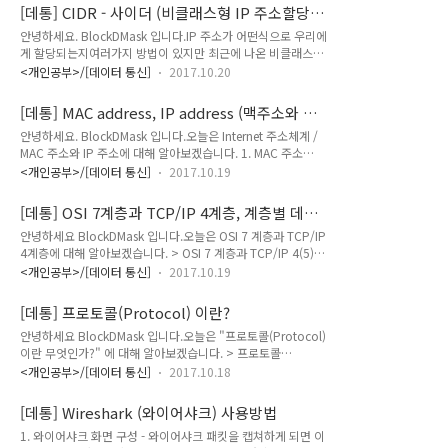
키기 위해 사용되는 프로토콜이다. 여기서 물리적 네트워크 주소
다고 합시다. 그럼 우리..
[데통] CIDR - 사이더 (비클래스형 IP 주소할당방
는 이더넷의 48비트 네트워크 카드(NIC) 주소를 뜻한다. (위키
식)
안녕하세요. BlockDMask 입니다.IP 주소가 어떤식으로 우리에
백과) - TCP/IP 3계층(네트워크계층)의 IP Address 를 2계층
게 할당되는지여러가지 방법이 있지만 최근에 나온 비클래스형
(데이터링크계층)의 MAC address로 대응 시킬때 사용하는 프
IP 주소 할당 방식에 대해 알아보겠습니다. > IP 주소 할당 방식
로토콜 입니다. - 내가 이해한 내용 : ARP 계층은 최종적으로 목
<개인공부>/[데이터 통신]
2017.10.20
(CIDR)기존의 네트워크 클래스 방식 - 주소 공간을 A클래스, B
적지에 데이터를 보낼 곳의 주소를 확인하는 프로토콜, 예를들어
클래스, C클래스, D클래스, E클래스 로 나누어 분류합니다.
우리가 "102호의 몇년생 김길..
[데통] MAC address, IP address (맥주소와 아
(subnetting - 기존 주소 블록을 나누는것) (supernetting - 작
이피주소)
안녕하세요. BlockDMask 입니다.오늘은 Internet 주소체계 /
은 주소 블록을 여러 개 묶어서 하나의 큰 블록으로 사용) 비클래
MAC 주소와 IP 주소에 대해 알아보겠습니다. 1. MAC 주소
스형 주소할당 방식 (Classless Inter-Domain Routing, CIDR)
(Media Access Control Address)MAC 주소는 데이터 링크 계
- 사이더 : 클래스 없는 도메인 간의 라우팅 기법으로 1993년 도
<개인공부>/[데이터 통신]
2017.10.19
층(+물리 계층)에서 사용하는 네트워크 인터페이스에 (보통 NIC
입되기 시작한 최신의 IP 주소 할당 방법 입니다. : 기존의 네트
에) 할당된 고유 식별 주소, 고유 식별자. 이더넷 하드웨어 주소
워크 클래스 방..
[데통] OSI 7계층과 TCP/IP 4계층, 계층별 데이
(Ethernet hardware address), 물리적 주소, 물리 주소, 하드
터 단위
안녕하세요 BlockDMask 입니다.오늘은 OSI 7 계층과 TCP/IP
웨어 주소(Hardware address) 라고도 불립니다. MAC 주소의
4계층에 대해 알아보겠습니다. > OSI 7 계층과 TCP/IP 4(5)계
구체적인 소유자는 노드, 즉 인터페이스 입니다. 흔히들 말하는
층관의 관계 **OSI 7 계층은 - [여기]서 자세히 설명이 되어있으
MAC 주소는 네트워크 인터페이스 컨트롤러(NIC 카드)를 만든
<개인공부>/[데이터 통신]
2017.10.19
므로 간략하게 언급하겠습니다.OSI 7계층의 구조 응용 계층
회사에서 할당하여 하드웨어에 저장됩니다. 이는 다른 MAC 주
(Application Layer) 표현 계층(Presentation Layer) 세션 계
소와 겹치지 않..
[데통] 프로토콜(Protocol) 이란?
층(Session Layer) 전송 계층(Transport Layer) 네트워크 계층
안녕하세요 BlockDMask 입니다.오늘은 "프로토콜(Protocol)
(Network Layer) 데이터 링크 계층(Data Link Layer) 물리계층
이란 무엇인가?" 에 대해 알아보겠습니다. > 프로토콜
(Physical Layer) TCP/IP 4계층의 구조 응용 계층
(Protocol)이란?정의 - 통신 프로토콜 또는 통신 규약은 컴퓨터
(Application Layer) 전송 계층 (Transport Layer) 인터넷 계
<개인공부>/[데이터 통신]
2017.10.18
나 원거리 통신 장비 사이에서 메시지를 주고 받는 양식과 규칙
층 (Internet ..
의 체계이다. 통신 프로토콜은 신호 체계, 인증, 그리고 오류 감
[데통] Wireshark (와이어샤크) 사용방법
지 및 수정기능을 포함할 수 있다. (위키백과) - 통신 프로토콜은
1. 와이어샤크 화면 구성 - 와이어샤크 패킷을 캡쳐하게 되면 이
통신(데이터를 주고 받는) 상호간에 미리 약속된 규칙, 규약입니