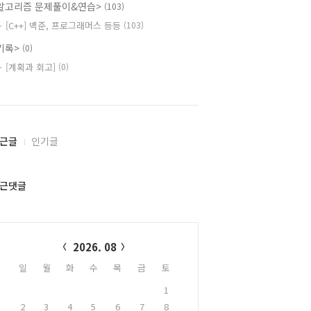
알고리즘 문제풀이&연습>
(103)
[C++] 백준, 프로그래머스 등등
(103)
기록>
(0)
[계획과 회고]
(0)
근글
인기글
근댓글
alendar
2026. 08
일
월
화
수
목
금
토
1
2
3
4
5
6
7
8