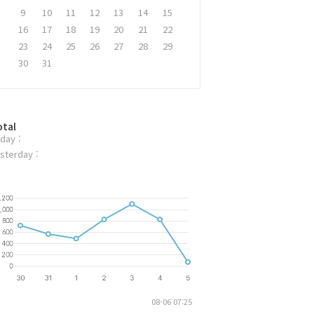
9
10
11
12
13
14
15
16
17
18
19
20
21
22
23
24
25
26
27
28
29
30
31
otal
day :
sterday :
08-06 07:25