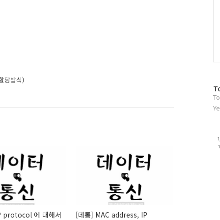
소할당방식)
방
T
To
문
자
Ye
수
P protocol 에 대해서
[데통] MAC address, IP