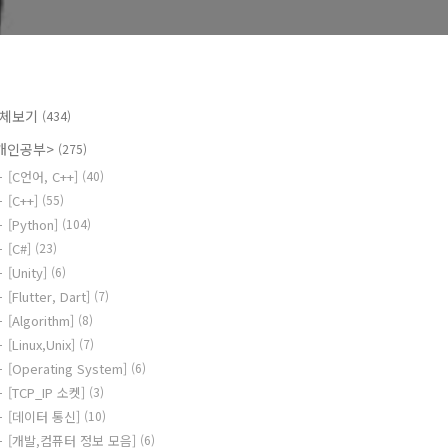
체보기
(434)
개인공부>
(275)
[C언어, C++]
(40)
[C++]
(55)
[Python]
(104)
[C#]
(23)
[Unity]
(6)
[Flutter, Dart]
(7)
[Algorithm]
(8)
[Linux,Unix]
(7)
[Operating System]
(6)
[TCP_IP 소켓]
(3)
[데이터 통신]
(10)
[개발,컴퓨터 정보 모음]
(6)