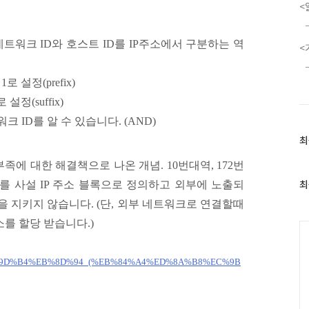
<
 네트워크 ID와 호스트 ID를 IP주소에서 구분하는 역
<
 설정(prefix)
설정(suffix)
크 ID를 알 수 있습니다. (AND)
최
최
근
소 부족에 대한 해결책으로 나온 개념. 10번대역, 172번
글
과
최
소를 사설 IP 주소 블록으로 정의하고 외부에 노출되
인
성을 지키지 않습니다. (단, 외부 네트워크로 연결할때
기
글
소를 할당 받습니다.)
C
AC%EC%9D%B4%EB%8D%94_(%EB%84%A4%ED%8A%B8%EC%9B