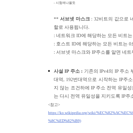
- 시험에나올듯
**
서브넷
마스크
: 32비트의 값으로
할로 사용됩니다.
: 네트워크
ID에 해당하는 모든 비트는 1로
: 호스트 ID에 해당
하는 모든 비트는 0로 
: 서브넷 마스크와 IP주소를 알면 네트워
사설 IP 주소 :
기존의 IPv4의 IP 주
대역, 192번대역으로 시작하는 IP주
지 않는 조건하에 IP 주소 전역 유일
는 다시 전역 유일성을 지키도록 IP주
<참고>
https://ko.wikipedia.org/wiki/%EC%82%
%8C%ED%82%B9)