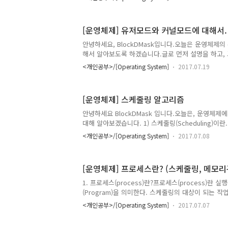
deadlock 이란.?deadlock(교착상태)란 둘 이상의 
Resource를 요구하면서 각자의 Resource를 놓
할 수 없이 무한하게 대기 상태로 놓인 상태를 말합
[운영체제] 유저모드와 커널모드에 대해서.
레드 환경에서 여러 프로세스들이 한정된 자원을 사용
습니다. deadlock은 4가지 필요조건이 성립할때 
안녕하세요, BlockDMask입니다.오늘은 운영체제
deadlock 상태가 되지 않도록 보장하기 위하여 dea.
해서 알아보도록 하겠습니다.글로 먼저 설명을 하고,
니다.제가 학교에서 수강했던 Unix system progr
<개인공부>/[Operating System]
2017.07.19
서 배운 내용을 정리했습니다.혹시 내용에 이상한 점
시면 감사하겠습니다.1. 커널이란?2. 디바이스 드라
드란.4. 유저모드와 커널모드의 전환.5. 전체적인 흐름
[운영체제] 스케줄링 알고리즘
에서 정의하길 "컴퓨터 과학에서 커널(Kernel)은 
운영 체제의 다른 부분 및 응용 프로그램 수행에 필
안녕하세요 BlockDMask 입니다.오늘은, 운영체
한다." 라고 정의 되어있습니다. 제가 말하고 싶은 것은
대해 알아보겠습니다. 1) 스케줄링(Scheduling)
게 골고루 CPU를 할당하는일. 멀티 프로세스를 지
<개인공부>/[Operating System]
2017.07.08
가 담당한다. 스케줄러는 일정한 기준(스케줄링 알고
을 한다.2) 선점형 운영체제, 비선점형 운영체제 (Preemp
preemptive OS)Preemptive OS - 현재 실
[운영체제] 프로세스란? (스케줄링, 메모리
위를 가진 프로세스B가 등장하면 스케줄러에 의해 실행
순위가 높은놈이 오면 현재 running 상태에 있는 프
1. 프로세스(process)란?프로세스(process)란 
려가고 프로세스 B가 running 상태로 CPU를 할..
(Program)을 의미한다. 스케줄링의 대상이 되는 작업
다. 프로세스 내부에는 최소 하나의 스레드(thread
<개인공부>/[Operating System]
2017.07.07
스레드(thread)단위로 스케줄링을 한다. 하드디스
면, 실행을 위해서 메모리 할당이 이루어지고, 할당