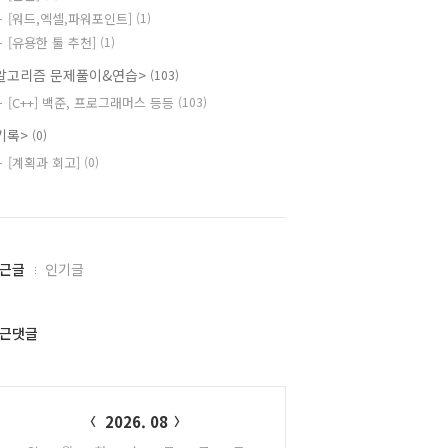
[워드,엑셀,파워포인트]
(1)
[유용한 툴 추천]
(1)
알고리즘 문제풀이&연습>
(103)
[C++] 백준, 프로그래머스 등등
(103)
기록>
(0)
[계획과 회고]
(0)
근글
인기글
근댓글
alendar
2026. 08