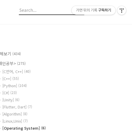
가면 뒤의 기록
구독하기
체보기
(434)
개인공부>
(275)
[C언어, C++]
(40)
[C++]
(55)
[Python]
(104)
[C#]
(23)
[Unity]
(6)
[Flutter, Dart]
(7)
[Algorithm]
(8)
[Linux,Unix]
(7)
[Operating System]
(6)