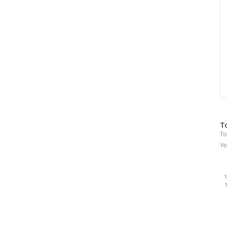
방
T
To
문
자
Ye
수