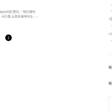
2. 프로세스(process)의
로 그린.... 메모리 구조..
실행 파일 내의 명령어들이 올
ystem이라 한다. - 하드웨어
 시스템 소프트웨어이다. -
<
: 입출력 관리, 메모리할당,
OS의 위치 : 하드웨어 OS
ix, Window OS, MAC
<
Cache Main Memory
1
rchitecture 부분에서 다루
최
최
근
글
과
최
인
기
글
C