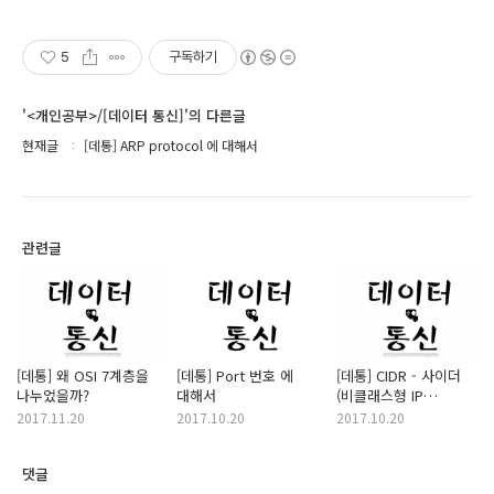
5
구독하기
'<개인공부>/[데이터 통신]'의 다른글
현재글
[데통] ARP protocol 에 대해서
관련글
[데통] 왜 OSI 7계층을
[데통] Port 번호 에
[데통] CIDR - 사이더
나누었을까?
대해서
(비클래스형 IP
주소할당방식)
2017.11.20
2017.10.20
2017.10.20
댓글