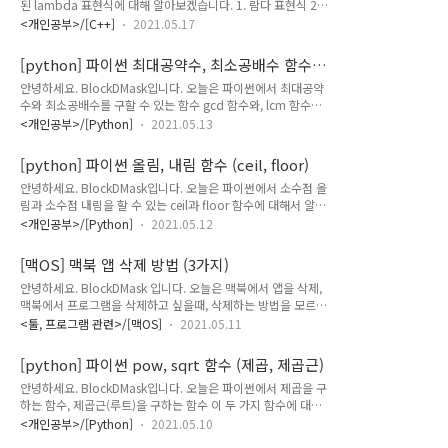
된 lambda 표현식에 대해 알아보겠습니다. 1. 람다 표현식 2.
Car 객체인 c1, c2의 객체끼리의 덧셈이 일반적으로는 불가능
람다 표현식 사용 방법과 구조 3. 람다의 필요성, 사용 예제 1.
한데, 연산자 재정의를 통해서 Car c3 = c1 + c2 가 가능하도록
<개인공부>/[C++]
2021.05.17
C++ 람다 표현식 lambda는 람다 표현식, 람다 함수, 익명 함수
할 수 있습니다. 이걸 연산자 재정의라고 하는데요. +, -, * 등의
등의 이름으로 불립니다. 일단 람다 함수가 어떻게 생겨먹었는지
연..
[python] 파이썬 최대공약수, 최소공배수 함수
먼저 보겠습니다. 1 2 3 4 5 6 7 8 9 10 11 12 13 14 15 16 17
(gcd, lcm)
안녕하세요. BlockDMask입니다. 오늘은 파이썬에서 최대공약
18 19 20 21 22 23 24 #include #include using
수와 최소공배수를 구할 수 있는 함수 gcd 함수와, lcm 함수에
namespace std; // 일반 함수 정의 void sum1(int a, int b) {
대해서 알아보겠습니다. 파이썬에서는 정말 많은 게 함수로 되어
cout
<개인공부>/[Python]
2021.05.13
있네요. 하하 1. 파이썬 gcd 함수 (최대공약수) 2. 파이썬 lcm
함수 (최소공배수) 3. 파이썬 최대공약수, 최소공배수 함수 예제
[python] 파이썬 올림, 내림 함수 (ceil, floor)
1. 파이썬 최대 공약수 함수 gcd 설명 gcd 함수는 최초로 파이
안녕하세요. BlockDMask입니다. 오늘은 파이썬에서 소수점 올
썬 버전 3.5에서 추가되었으며, 지금 설명은 파이썬 버전 3.9 기
림과 소수점 내림을 할 수 있는 ceil과 floor 함수에 대해서 알아
준으로 설명드리겠습니다. (2021.05.12 기준 최신 버전) 파이
보려고 합니다. 1. 소수점 올림 ceil 함수 2. 소수점 내림 floor 함
썬 gcd 함수는 math 라이브러리에 속해있기 때문에 gcd 함수
<개인공부>/[Python]
2021.05.12
수 3. ceil, floor 함수 예제 1. 파이썬 ceil 함수 올림을 나타내는
를 사용하기 위해서는 math 라이브러리를 import 해야 합니
ceil 함수는 math 라이브러리에 속해있습니다. 즉 해당 함수를
다. 1-1) math.gcd 함수 설명 * ..
[맥OS] 맥북 앱 삭제 방법 (3가지)
사용하기 위해서는 import math를 해야 합니다. >
안녕하세요. BlockDMask 입니다. 오늘은 맥북에서 앱을 삭제,
math.ceil(x) 함수 설명 함수 모양 : math.ceil(x) 함수 설명 : 인
맥북에서 프로그램을 삭제하고 싶을때, 삭제하는 방법을 모르셨
자로 들어온 x의 올림 값을 반환합니다 반환한 값은 정수 타입
던 분들께 맥북 앱 삭제 방법에 대해서 알려드리려 합니다. "바
(int)으로 반환이 됩니다. 당연하게도 음수의 올림도 가능합니다.
<툴, 프로그램 관련>/[맥OS]
2021.05.11
쁘다 확실하게 지우고 싶다" 하시는분은 바로 3번으로가시면됩
> ceil 함수 간단 예제 import math math.ceil(..
니다. 1. 런치 패드에서 앱 삭제 2. find 에서 앱 삭제 3. 저장공
[python] 파이썬 pow, sqrt 함수 (제곱, 제곱근)
간 관리에서 앱 삭제 1. 맥북 런치 패드에서 앱 삭제 1-1) 런치 패
안녕하세요. BlockDMask입니다. 오늘은 파이썬에서 제곱을 구
드로 갑니다. 1-2) 아이폰에서 앱 삭제 할 때 처럼 앱을 꾹~~~~~
하는 함수, 제곱근(루트)을 구하는 함수 이 두 가지 함수에 대해
눌러줍니다. 1-3) 흔들리는 앱들속에서~ X. 버튼을 눌러서 삭제
서 알아보려고 합니다. 1. 파이썬 pow 함수 2. 파이썬 sqrt 함수
해 줍니다. 1-4) 어? 제가 삭제하고자 하는 앱은 X 버튼이 뜨지
<개인공부>/[Python]
2021.05.10
3. python pow, sqrt 함수 예제. 1. 파이썬 제곱 함수 pow
않는데요? 그렇다면 2번 3번 방법으로 삭제하면 됩니다. 2. 맥북