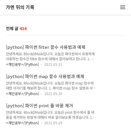
가면 뒤의 기록
전체 글
434
[python] 파이썬 filter 함수 사용법과 예제
안녕하세요. BlockDMask입니다. 오늘은 파이썬에서 유용하게
사용하는 함수인 filter 함수에 대해서 알아보려고 합니다. 1. 파
이썬 filter 함수 설명 2. 파이썬 filter 함수 예제 1. filter 함수 설
<개인공부>/[Python]
2021.05.31
명과 간단 사용법 1-1) filter 함수 기본 설명 필터 함수는 이전 시
간에 배웠던 map함수와 동일한 구조로 작동하게 되어있습니
[python] 파이썬 map 함수 사용법과 예제
다. map이 iterator 모든 값에 어떤 짓(?)을 한다고 하면 filter는
안녕하세요. BlockDMask입니다. 오늘은 파이썬 map 함수에
iterator 값들 중에 입맛에 맞는 값들만 쭉쭉 빼서 리스트를 만든
대한 이야기를 해보려 합니다. 1. 파이썬 map 함수 설명과 사용
다고 생각하면 됩니다. filter(function, iterator) 첫 번째 매개변
법 2. 파이썬 map 함수 예제 1. map 함수 설명과 사용법 1-1)
수로는 필터링을 적용시킬 함수가 오고 두 번째 매개변수로는 반
<개인공부>/[Python]
2021.05.30
파이썬 맵 함수 기본 설명 map(function, iterable) map 함수
복 가능한 값들이 들어오게 됩니다. filter 함수는..
의 모양은 위와 같습니다. 첫 번째 매개변수로는 함수가 오고 두
[python] 파이썬 print 줄 바꿈 제거
번째 매개변수로는 반복 가능한 자료형(리스트, 튜플 등)이 옵니
안녕하세요. BlockDMask입니다. 오늘은 print 함수에서 줄 바
다. map 함수의 반환 값은 map객체 이기 때문에 해당 자료형
꿈을 제거하는 방법에 대해서 바로 알아보도록 하겠습니다. 1.
을 list 혹은 tuple로 형 변환시켜주어야 합니다. 함수의 동작은
파이썬 print 함수 개행 제거 설명 2. 파이썬 print 함수 줄 바꿈
두 번째 인자로 들어온 반복 가능한 자료형 (리스트나 튜플)을 첫
<개인공부>/[Python]
2021.05.29
제거 예제
번째 인자로 들어온 함수에 하나씩 집어넣어서 함수를 수행하는