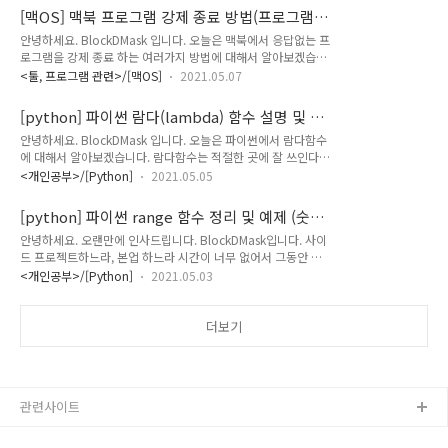
pow 함수는 신기하게도 두 가지가 존재합니다. 파이썬 내장 함
finder 에서 앱 삭제 2-1) 바..
[맥OS] 맥북 프로그램 강제 종료 방법(프로그램
수에 정의된 pow()가 있고 math 라이브러리에 정의된
응답 없음)
안녕하세요. BlockDMask 입니다. 오늘은 맥북에서 응답없는 프
math.pow() 함수가 있습니다. 이번 시간에 알아볼 것은 math
로그램을 강제 종료 하는 여러가지 방법에 대해서 알아보겠습니
라이브러리에 있는 pow 함수입니다. 혹시 내장 함수 pow()에
다. 1. 일반적인 프로그램 종료 단축키 (command + q) 2. 사과
대해 알고 싶으신 분은 제 이전 포스팅인 파이썬 제곱 관련 포스
<툴, 프로그램 관련>/[맥OS]
2021.05.07
버튼 -> 강제종료 (단축키로는 command + option + esc) 3.
팅 [바로가기]에서 확인하시면 됩니다. > math.pow 함수
활성 상태보기 -> X 버튼 -> 강제 종료 1. 프로그램 종료 단축키
import math를 통해서 math 라..
[python] 파이썬 람다(lambda) 함수 설명 및 예
(command + q) 이 방법은 사실 프로그램을 종료할때 사용하
제
안녕하세요. BlockDMask 입니다. 오늘은 파이썬에서 람다함수
는 단축키 입니다. 맥북에서 일반적으로 프로그램을 종료 하고
에 대해서 알아보겠습니다. 람다함수는 적절한 곳에 잘 쓰인다면
싶을때 command + q 를 눌러서 프로그램을 종료 시키면 됩니
코드가 간결해 보이지만, 그렇지 않고 남용하게 된다면 코드가
다. 하.지.만. 이 단축키로 프로그램이 종료되지 않는다면 이제부
<개인공부>/[Python]
2021.05.05
매우 지저분해 보이는 효과가 있는 그런 함수 입니다. 1.
터 강제로 종료시키는 방법밖에 없겠죠? 그때부터는 아래 2,3
lambda 함수 설명 2. lambda 함수와 map 3. lambda 함수
번 방법들을 이용해서 프로그램을 강제로..
[python] 파이썬 range 함수 정리 및 예제 (숫
와 filter 1. 파이썬 람다 함수 설명 원래 함수라는게 복잡한 명령
자 구하기)
안녕하세요. 오랜만에 인사드립니다. BlockDMask입니다. 사이
들을 편하게 반복해서 사용할 수 있도록 모아두는 역할을 하는
드 프로젝트하느라, 본업 하느라 시간이 너무 없어서 그동안 블
데, def 를 이용해서 다른곳에 함수를 만들고 그걸 또 호출해서
로그를 쓸 시간이 없었습니다. 다시 차근차근 하나하나 작성해보
부르기까지의 수고가 필요하지 않은 그런 "가벼운? 함수"들을
<개인공부>/[Python]
2021.05.03
겠습니다. 오늘은 파이썬에서 자주 사용하게 되는 range 함수에
위해서 만들어진게 람다 함수 입니다. > 람다함수 선언 방법
대해서 알아보려고 합니다. 파이썬에서 편하게 코딩을 하는 기준
lambda 인자: 표현식 lambda 라는 키워드를 입력하고 뒤에
은 range 함수를 알기 전과 알기 후로 나눠질 만큼 range 함수
더보기
는..
는 매우 손쉽게 리스트를 만들어주는 함수입니다. 1. range 함수
란? 2. range 함수 예제 1. 파이썬 range 함수 > 함수 설명
range 함수는 연속적인 숫자 객체를 만들어서 반환해주는 함수
입니다. 즉, 반복이 가능한 숫자형 이터러블 객체를 반환해주는
관련사이트
함수입니다. 예를 들어,range(10)을 호출하면 0, 1..