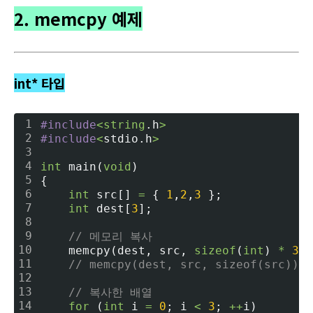
2. memcpy 예제
int* 타입
1
#include
<
string
.h
>
2
#include
<
stdio.h
>
3
4
int
 main(
void
)
5
{
6
int
 src[] 
=
 { 
1
,
2
,
3
 };
7
int
 dest[
3
];
8
9
// 메모리 복사
10
    memcpy(dest, src, 
sizeof
(
int
) 
*
3
);
11
// memcpy(dest, src, sizeof(src))
12
13
// 복사한 배열
14
for
 (
int
 i 
=
0
; i 
<
3
; 
+
+
i)