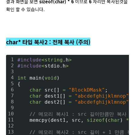
결과 화면을 보면
sizeof(char) * 6
이므로
6
자리만 복사된것을
확인 할 수 있습니다.
char* 타입 복사2 : 전체 복사 (주의)
1
#include
<
string
.h
>
2
#include
<
stdio.h
>
3
4
int
 main(
void
)
5
{
6
char
 src[] 
=
"BlockDMask"
;
7
char
 dest1[] 
=
"abcdefghijklmnop"
;
8
char
 dest2[] 
=
"abcdefghijklmnop"
;
9
10
// 메모리 복사1 : src 길이만큼만 복사
11
    memcpy(dest1, src, 
sizeof
(
char
) 
*
1
12
13
// 메모리 복사2 : src 길이 + 1 만큼 복