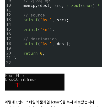
9
// 메모리 복사
10
    memcpy(dest, src, 
sizeof
(
char
) 
*
6
)
11
12
// source
13
printf
(
"%s "
, src);
14
15
printf
(
"\n"
);
16
17
// destination
18
printf
(
"%s "
, dest);
19
20
return
0
;
21
}
22
이렇게 C언어 스타일의 문자열 (char*)을 복사 해보았습니다.