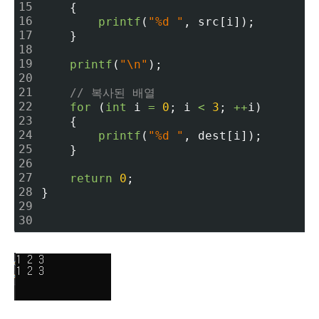
15
    {
16
printf
(
"%d "
, src[i]);
17
    }
18
19
printf
(
"\n"
);
20
21
// 복사된 배열
22
for
 (
int
 i 
=
0
; i 
<
3
; 
+
+
i)
23
    {
24
printf
(
"%d "
, dest[i]);
25
    }
26
27
return
0
;
28
}
29
30