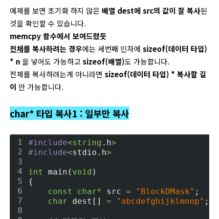
예제를 보면 초기화 하지 않은
배
열 dest에 src의 값이 잘 복사
된
것을 확인할 수 있습니다.
memcpy 함수에서 보여드렸듯
전체
를 복사하려는 경우
에는 세번째 인자에
sizeof(데이터 타입
)
* n
을 넣어도 가능하고
sizeof(배열)
도 가능합니다.
전체를 복사하려는게 아니라면
sizeof(데이터 타입) * 복사할 길
이
만 가능합니다.
char* 타입 복사1 : 일부만 복사
1
#include
<
string
.h
>
2
#include
<
stdio.h
>
3
4
int
 main(
void
)
5
{
6
const
char
*
 src 
=
"BlockDMask"
;
7
char
 dest[] 
=
"abcdefghijklmnop"
;
8