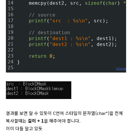
14
    memcpy(dest2, src, 
sizeof
(
char
) 
*
1
15
16
// source
17
printf
(
"src  : %s\n"
, src);
18
19
// destination
20
printf
(
"dest1 : %s\n"
, dest1);
21
printf
(
"dest2 : %s\n"
, dest2);
22
23
return
0
;
24
}
25
Colored by
결과를 보면 알 수 있듯이 C언어 스타일의 문자열(char*)을 전체
복사할때는
길이 + 1
을 해주어야 합니다.
이미 다들 알고 있듯