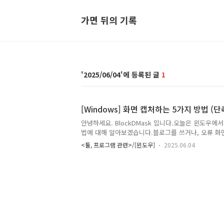
가면 뒤의 기록
2025/06/04
1
[Windows] 화면 캡처하는 5가지 방법 (
안녕하세요. BlockDMask 입니다.오늘은 윈도우에
법에 대해 알아보겠습니다.블로그를 쓰거나, 오류 화
을 캡처할 때 등 스크린샷(화면 캡처)은 정말 자주 
<툴, 프로그램 관련>/[윈도우]
2025.06.04
다.“PrintScreen만 알고 있었는데 더 쉬운 방법 없
고 싶은데 전체 화면만 저장돼요” 같은 고민, 오늘 해
체 화면 캡처 (Print Screen 키)키보드의 화살표의 
는 Print Screen 키를 누릅니다.현재 화면이 클립
판, 워드, 카톡 대화창 등에 Ctrl + V로 붙여넣기 
후 수동 저장이 필요합니다. ✅ 방법 2: 선택 영역..