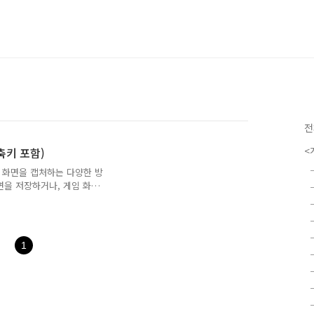
전
<
단축키 포함)
서 화면을 캡처하는 다양한 방
면을 저장하거나, 게임 화면
쓰이는 기능입니
을까?” 혹은 “일부만 캡처하
결해드립니다!✅ 방법 1: 전
제일 위쪽에 있는 PrtSc 또
1
보드에 복사됩니다.그 후 그림
 저장은 안되므로 붙여넣기