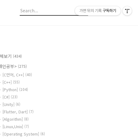
가면 뒤의 기록
구독하기
체보기
(434)
개인공부>
(275)
[C언어, C++]
(40)
[C++]
(55)
[Python]
(104)
[C#]
(23)
[Unity]
(6)
[Flutter, Dart]
(7)
[Algorithm]
(8)
[Linux,Unix]
(7)
[Operating System]
(6)