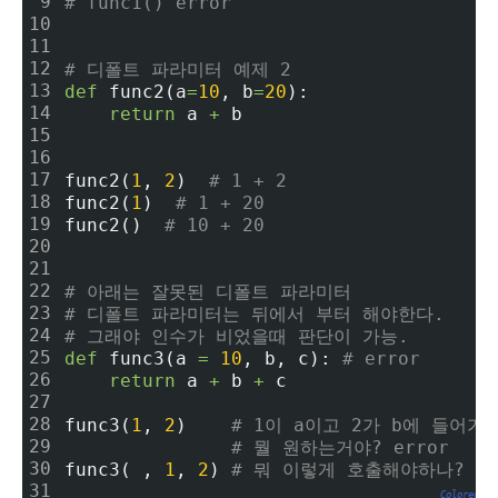
9
# func1() error
10
11
12
# 디폴트 파라미터 예제 2
13
def
 func2(a
=
10
, b
=
20
):
14
return
 a 
+
 b
15
16
17
func2(
1
, 
2
)  
# 1 + 2
18
func2(
1
)  
# 1 + 20
19
func2()  
# 10 + 20
20
21
22
# 아래는 잘못된 디폴트 파라미터
23
# 디폴트 파라미터는 뒤에서 부터 해야한다.
24
# 그래야 인수가 비었을때 판단이 가능.
25
def
 func3(a 
=
10
, b, c): 
# error
26
return
 a 
+
 b 
+
 c
27
28
func3(
1
, 
2
)    
# 1이 a이고 2가 b에 들어가
29
# 뭘 원하는거야? error
30
func3( , 
1
, 
2
) 
# 뭐 이렇게 호출해야하나? er
31
Colored by