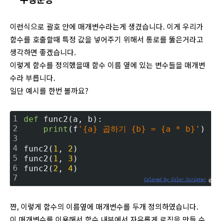
이런식으로 괄호 안에 매개변수라는게 생겼습니다. 이게 우리가
함수를 호출할때 특정 값을 넣어주기 위해서 통로를 뚫은거라고
생각하면 좋겠습니다.
이렇게 함수를 정의했을때 함수 이름 옆에 있는 변수들을 매개변
수라 부릅니다.
일단 예시를 한번 볼까요?
1
def
 func2(a, b):
2
print
(f
'{a} 곱하기 {b} = {a * b}'
)
3
4
func2(
1
, 
2
)
5
func2(
1
, 
3
)
6
func2(
2
, 
4
)
7
Colored by Color Scripter
cs
짠, 이렇게 함수의 이름옆에 매개변수를 두개 정의하였습니다.
이 매개변수를 이용해서 함수 내부에서 자유롭게 로직을 만들 수