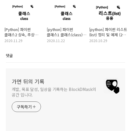
[Python] 파이썬
[python] 파이썬
[python] 파이썬 리스트
클래스2 상속, 추상
클래스1 클래스(class),
(list) 정리 및 예제 (2탄
클래스, 메서드
객체(object), 생성자,
응용편)
2020.11.29
2020.11.22
2020.10.29
오버라이딩
메서드
댓글
가면 뒤의 기록
개발, 목표 달성, 일상을 기록하는 BlockDMask의
공간 입니다.
구독하기