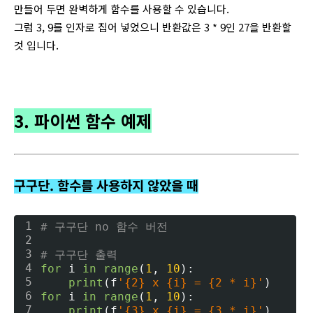
만들어 두면 완벽하게 함수를 사용할 수 있습니다.
그럼 3, 9를 인자로 집어 넣었으니 반환값은 3 * 9인 27을 반환할
것 입니다.
3. 파이썬 함수 예제
구구단. 함수를 사용하지 않았을 때
1
# 구구단 no 함수 버전
2
3
# 구구단 출력
4
for
 i 
in
range
(
1
, 
10
):
5
print
(f
'{2} x {i} = {2 * i}'
)
6
for
 i 
in
range
(
1
, 
10
):
7
print
(f
'{3} x {i} = {3 * i}'
)