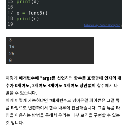
15
print
(d)
16
17
e 
=
 func6()
18
print
(e)
19
Colored by Color Scripter
cs
이렇게
매개변수에 *args를 선언
하면
함수를 호출
할때
인자의 개
수가 0개여도, 2개여도 4개여도 N개여도 상관없이
함수에서 다
받을 수 있습니다.
이게 어떻게 가능하냐면 *매개변수로 넘어온걸 파이썬은 그걸 튜
플 타입으로 변환하여서 함수 내부에 전달해줍니다. 그럼 튜플 타
입을 이용하는 방법을 통해서 우리는 내부 로직을 구현할 수 있는
것 입니다.