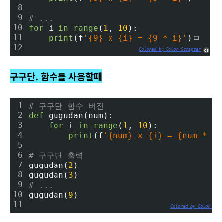
8
9
# ...
10
for
 i 
in
range
(
1
, 
10
):
11
print
(f
'{9} x {i} = {9 * i}'
)ㅁ
12
Colored by Color Scripter
cs
구구단. 함수를 사용할때
1
# 구구단 함수 버전
2
def
 gugudan(num):
3
for
 i 
in
range
(
1
, 
10
):
4
print
(f
'{num} x {i} = {num * i}
5
6
# 구구단 출력
7
gugudan(
2
)
8
gugudan(
3
)
9
# ...
10
gugudan(
9
)
11
Colored by Color Scr