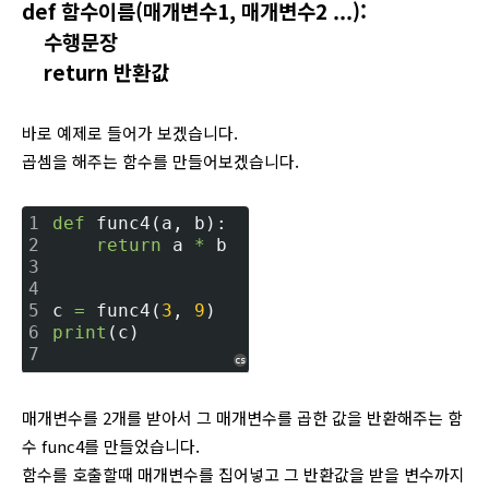
def 함수이름(매개변수1, 매개변수2 ...):
수행문장
return 반환값
바로 예제로 들어가 보겠습니다.
곱셈을 해주는 함수를 만들어보겠습니다.
1
def
 func4(a, b):
2
return
 a 
*
 b
3
4
5
c 
=
 func4(
3
, 
9
)
6
print
(c)
7
cs
매개변수를 2개를 받아서 그 매개변수를 곱한 값을 반환해주는 함
수 func4를 만들었습니다.
함수를 호출할때 매개변수를 집어넣고 그 반환값을 받을 변수까지