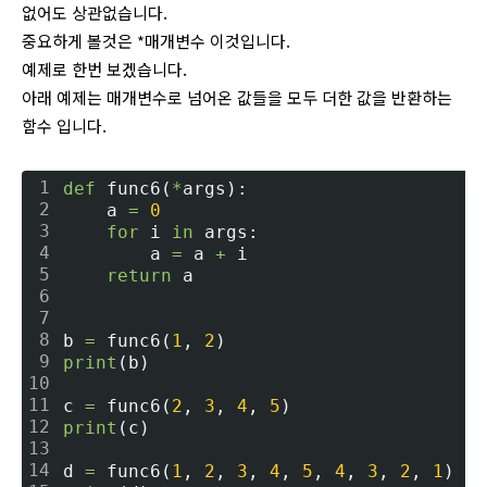
없어도 상관없습니다.
중요하게 볼것은 *매개변수 이것입니다.
예제로 한번 보겠습니다.
아래 예제는 매개변수로 넘어온 값들을 모두 더한 값을 반환하는
함수 입니다.
1
def
 func6(
*
args):
2
    a 
=
0
3
for
 i 
in
 args:
4
        a 
=
 a 
+
 i
5
return
 a
6
7
8
b 
=
 func6(
1
, 
2
)
9
print
(b)
10
11
c 
=
 func6(
2
, 
3
, 
4
, 
5
)
12
print
(c)
13
14
d 
=
 func6(
1
, 
2
, 
3
, 
4
, 
5
, 
4
, 
3
, 
2
, 
1
)