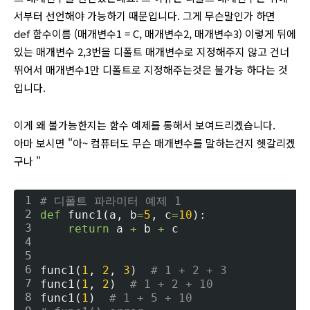
서부터 선언해야 가능하기 때문입니다. 그게 무슨말인가 하면
def 함수이름 (매개변수1 = C, 매개변수2, 매개변수3) 이렇게 뒤에
있는 매개변수 2,3번을 디폴트 매개변수로 지정해주지 않고 건너
뛰어서 매개변수1만 디폴트로 지정해주는것은 불가능 하다는 것
입니다.
이게 왜 불가능한지는 함수 예제를 통해서 보여드리겠습니다.
아마 보시면 "아~ 컴퓨터도 무슨 매개변수를 말하는건지 헷갈리겠
구나 "
1
# 디폴트 파라미터 예제 1
2
def
 func1(a, b
=
5
, c
=
10
):
3
return
 a 
+
 b 
+
 c
4
5
6
func1(
1
, 
2
, 
3
)  
# 1 + 2 + 3
7
func1(
1
, 
2
)  
# 1 + 2 + 10
8
func1(
1
)  
# 1 + 5 + 10