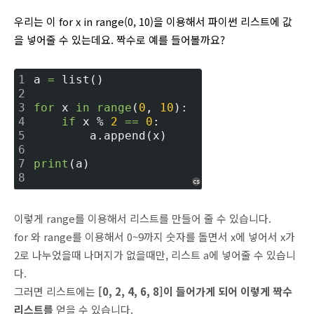
우리는 이 for x in range(0, 10)을 이용해서 파이썬 리스트에 값
을 넣어줄 수 있는데요. 짝수로 예를 들어볼까요?
1
a 
=
 list()
2
3
for
 x 
in
range
(
0
, 
10
):
4
if
 x % 
2
=
=
0
:
5
        a.append(x)
6
7
print
(a)
8
cs
이렇게 range를 이용해서 리스트를 만들어 줄 수 있습니다.
for 와 range를 이용해서 0~9까지 숫자를 돌면서 x에 넣어서 x가
2로 나누었을때 나머지가 없을때만, 리스트 a에 넣어줄 수 있습니
다.
그러면 리스트에는
[0, 2, 4, 6, 8]이 들어가게 되어 이렇게 짝수
리스트를
얻을 수 있습니다.