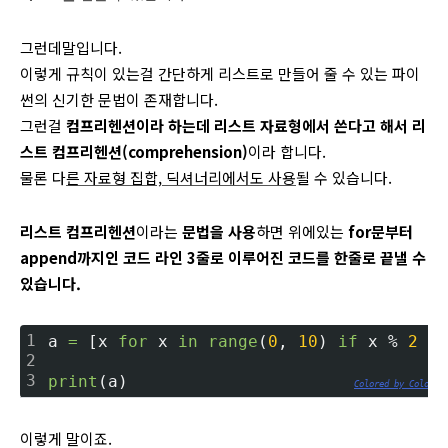
그런데말입니다.
이렇게 규칙이 있는걸 간단하게 리스트로 만들어 줄 수 있는 파이
썬의 신기한 문법이 존재합니다.
그런걸
컴프리헨션이라 하는데 리스트 자료형에서 쓴다고 해서 리
스트 컴프리헨션(comprehension)
이라 합니다.
물론 다
른 자료형 집합, 딕셔너리에서도 사용
될 수 있습니다.
리스트 컴프리헨션
이라는
문법을 사용
하면 위에있는
for문부터
append까지인 코드 라인 3줄로 이루어진 코드를 한줄로 끝낼 수
있습니다.
1
a 
=
 [x 
for
 x 
in
range
(
0
, 
10
) 
if
 x % 
2
=
=
2
3
print
(a)
Colored by Color S
이렇게 말이죠.