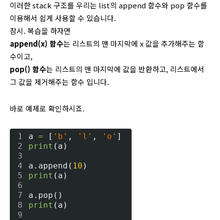
이러한 stack 구조를 우리는 list의 append 함수와 pop 함수를
이용해서 쉽게 사용할 수 있습니다.
잠시. 복습을 하자면
append(x) 함수
는 리스트의 맨 마지막에 x 값을 추가해주는 함
수이고,
pop() 함수
는 리스트의 맨 마지막에 값을 반환하고, 리스트에서
그 값을 제거해주는 함수 입니다.
바로 예제로 확인하시죠.
1
a 
=
 [
'b'
, 
'l'
, 
'o'
]
2
print
(a)
3
4
a.append(
10
)
5
print
(a)
6
7
a.pop()
8
print
(a)
9