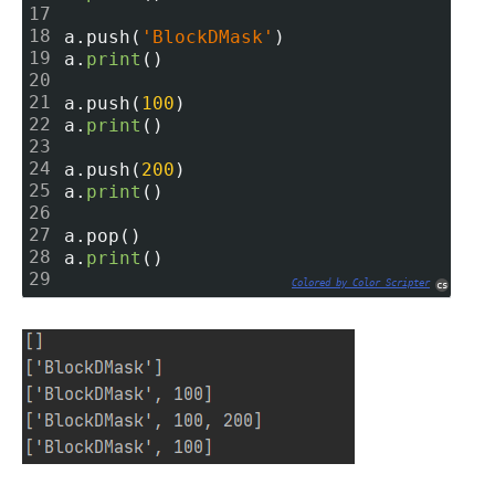
17
18
a.push(
'BlockDMask'
)
19
a.
print
()
20
21
a.push(
100
)
22
a.
print
()
23
24
a.push(
200
)
25
a.
print
()
26
27
a.pop()
28
a.
print
()
29
Colored by Color Scripter
cs