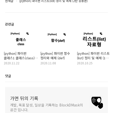
현재글
[python] 파이썬 리스트(list) 정리 및 예제 (2탄 응용편)
관련글
[python] 파이썬
[python] 파이썬 함수
[python] 파이썬 리스트
클래스1 클래스(class),
정리와 예제 (def)
(list) 정리 및 예제 (1탄
객체(object), 생성자,
기본편)
2020.11.22
2020.11.08
2020.10.25
메서드
댓글
가면 뒤의 기록
개발, 목표 달성, 일상을 기록하는 BlockDMask의
공간 입니다.