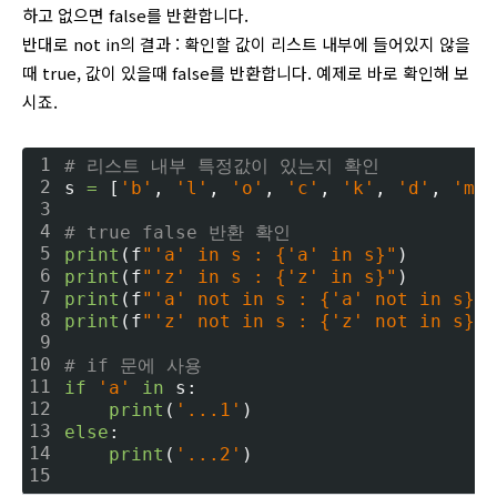
하고 없으면 false를 반환합니다.
반대로 not in의 결과 : 확인할 값이 리스트 내부에 들어있지 않을
때 true, 값이 있을때 false를 반환합니다. 예제로 바로 확인해 보
시죠.
1
# 리스트 내부 특정값이 있는지 확인
2
s 
=
 [
'b'
, 
'l'
, 
'o'
, 
'c'
, 
'k'
, 
'd'
, 
'm'
,
3
4
# true false 반환 확인
5
print
(f
"'a' in s : {'a' in s}"
)
6
print
(f
"'z' in s : {'z' in s}"
)
7
print
(f
"'a' not in s : {'a' not in s}"
)
8
print
(f
"'z' not in s : {'z' not in s}"
)
9
10
# if 문에 사용
11
if
'a'
in
 s:
12
print
(
'...1'
)
13
else
:
14
print
(
'...2'
)
15