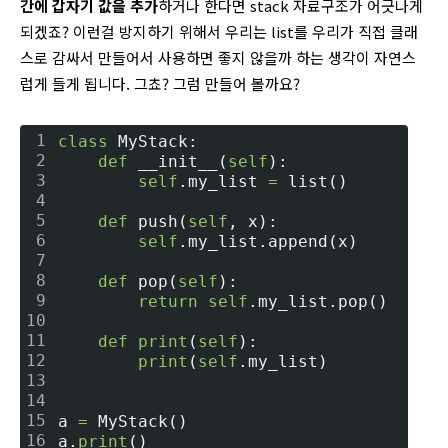
간에 갑자기 값을 추가
하거나 한다면 stack 자료구조가 어긋나게
되겠죠? 이런걸 방지하기 위해서 우리는 list를 우리가 직접 클래
스로 감싸서 만들어서 사용하면 좋지 않을까 하는 생각이 자연스
럽게 들게 됩니다. 그쵸? 그럼 만들어 볼까요?
1
class
 MyStack:
2
def
 __init__(
self
):
3
self
.my_list 
=
 list()
4
5
def
 push(
self
, x):
6
self
.my_list.append(x)
7
8
def
 pop(
self
):
9
return
self
.my_list.pop()
10
11
def
print
(
self
):
12
print
(
self
.my_list)
13
14
15
a 
=
 MyStack()
16
a.
print
()