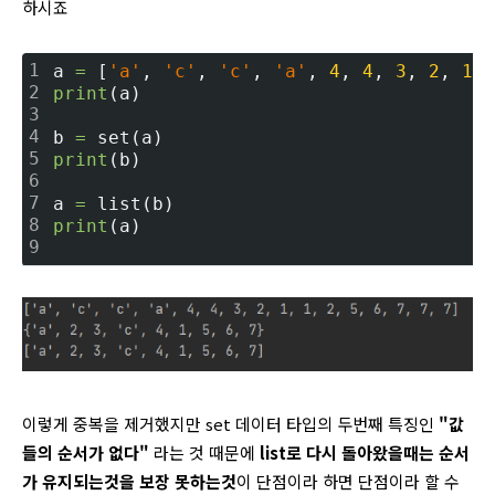
하시죠
1
a 
=
 [
'a'
, 
'c'
, 
'c'
, 
'a'
, 
4
, 
4
, 
3
, 
2
, 
1
, 
2
print
(a)
3
4
b 
=
 set(a)
5
print
(b)
6
7
a 
=
 list(b)
8
print
(a)
9
이렇게 중복을 제거했지만 set 데이터 타입의 두번째 특징인
"값
들의 순서가 없다"
라는 것 때문에
list로 다시 돌아왔을때는 순서
가 유지되는것을 보장 못하는것
이 단점이라 하면 단점이라 할 수