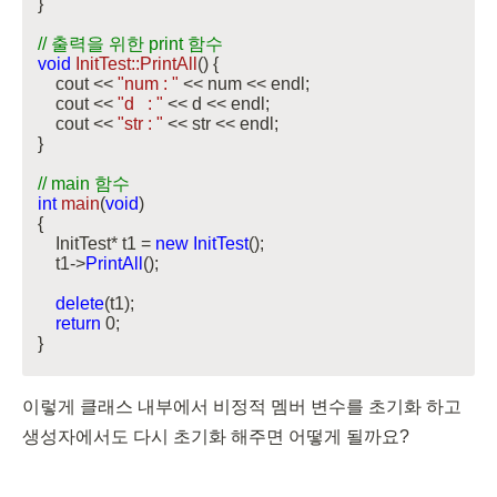
}

// 출력을 위한 print 함수
void
InitTest::PrintAll
()
{

    cout << 
"num : "
 << num << endl;

    cout << 
"d   : "
 << d << endl;

    cout << 
"str : "
 << str << endl;

}

// main 함수
int
main
(
void
)
{

    InitTest* t1 = 
new
InitTest
();

    t1->
PrintAll
();

delete
(t1);

return
0
;

}
이렇게 클래스 내부에서 비정적 멤버 변수를 초기화 하고 
생성자에서도 다시 초기화 해주면 어떻게 될까요?