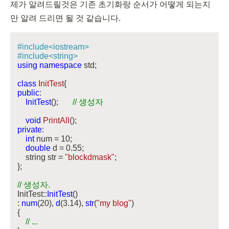
제가 알려드릴것은 기존 초기화랑 순서가 어떻게 되는지 
만 알려 드리면 될 것 같습니다.
#
include
<iostream>
#
include
<string>
using
namespace
 std;

class
InitTest
{
public
:

InitTest
();       
// 생성자
void
PrintAll
()
private
:

int
 num = 
10
;

double
 d = 
0.55
;

    string str = 
"blockdmask"
;

};

// 생성자.
InitTest::
InitTest
()

: 
num
(
20
), 
d
(
3.14
), 
str
(
"my blog"
)

{

// ...