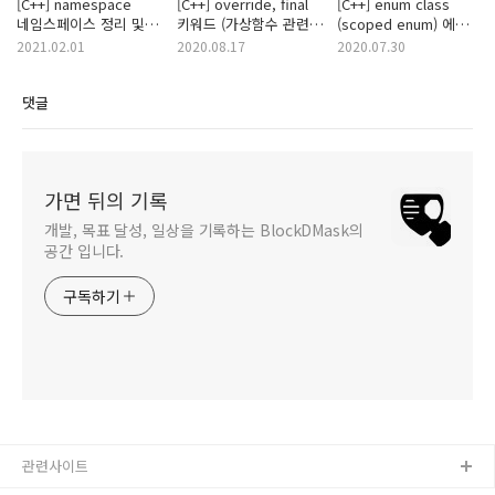
[C++] namespace
[C++] override, final
[C++] enum class
네임스페이스 정리 및
키워드 (가상함수 관련
(scoped enum) 에
예제
키워드)에 대해서
대해서
2021.02.01
2020.08.17
2020.07.30
댓글
가면 뒤의 기록
개발, 목표 달성, 일상을 기록하는 BlockDMask의
공간 입니다.
구독하기
관련사이트