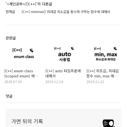
'<개인공부>/[C++]'의 다른글
현재글
[C++] minmax() 최대값 최소값을 동시에 구하는 함수에 대해서
관련글
[C++] enum class
[C++] auto 타입추론에
[C++] 최초값, 최대값
(scoped enum) 에
대해서
함수 min, max 에
대해서
대해서 (클래스, vector
2020.07.30
2019.12.14
2019.11.22
사용법까지)
댓글
가면 뒤의 기록