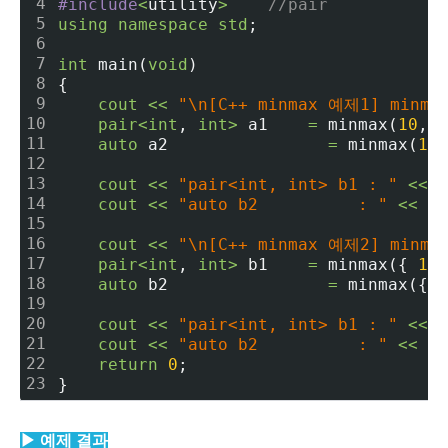
4
#include
<
utility
>
//pair
5
using
namespace
std
;
6
7
int
 main(
void
)
8
{
9
cout
<
<
"\n[C++ minmax 예제1] minm
10
pair
<
int
, 
int
>
 a1    
=
 minmax(
10
, 
2
11
auto
 a2                
=
 minmax(
10
,
12
13
cout
<
<
"pair<int, int> b1 : "
<
<
 a
14
cout
<
<
"auto b2          : "
<
<
 a2
15
16
cout
<
<
"\n[C++ minmax 예제2] minmax
17
pair
<
int
, 
int
>
 b1    
=
 minmax({ 
10
,
18
auto
 b2                
=
 minmax({ 
1
19
20
cout
<
<
"pair<int, int> b1 : "
<
<
 b
21
cout
<
<
"auto b2          : "
<
<
 b2
22
return
0
;
23
}
▶
예제 결과