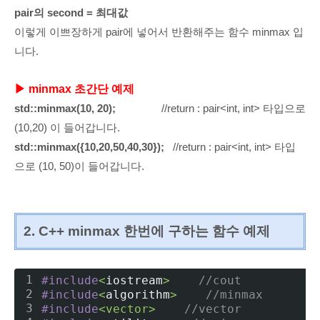
pair의 second = 최대값
이렇게 이쁘장하게 pair에 넣어서 반환해주는 함수 minmax 입
니다.
▶
minmax 초간단 예제
std::minmax(10, 20);
//return : pair<int, int> 타입으로
(10,20) 이 들어갑니다.
std::minmax({10,20,5
0,40,3
0});
//return : pair<int, int> 타입
으로 (10, 50)이 들어갑니다.
2. C++ minmax 한번에 구하는 함수 예제
1
#include
<
iostream
>
//cout
2
#include
<
algorithm
>
//minmax
3
#include
<
vector
>
//vector