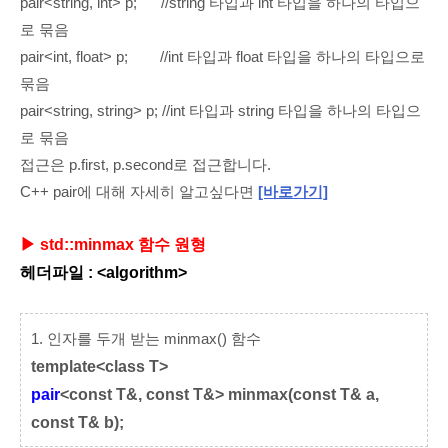
pair<string
, int> p;
//string
타입과 int 타입을 하나의 타입으
로 묶음
pair<int, float
> p;
//int 타입과 float
타입을 하나의 타입으로
묶음
pair<string, string
> p; //int 타입과 string
타입을 하나의 타입으
로 묶음
접근은 p.first, p.second로 접근합니다.
C++ pair에 대해 자세히 알고싶다면
[바로가기]
▶
std::minmax 함수 원형
헤더파일 : <algorithm>
1. 인자를 두개 받는 minmax() 함수
template
<class T>
pair
<const T&, const T&> minmax(const T& a,
const T& b);