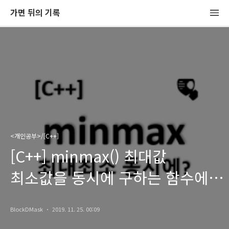
가면 뒤의 기록
<개인공부>/[C++]
[C++] minmax() 최대값
최소값을 동시에 구하는 함수에
대해서
BlockDMask
2019. 11. 25. 00:09