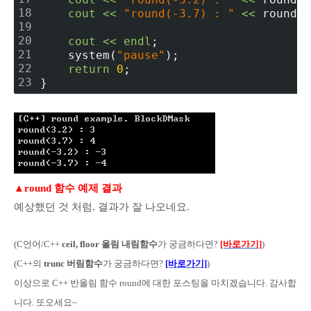
18
cout
<
<
"round(-3.7) : "
<
<
 round(a
19
20
cout
<
<
endl
;
21
    system(
"pause"
);
22
return
0
;
23
}
▲
round 함수 예제 결과
예상했던 것 처럼. 결과가 잘 나오네요.
(C언어
/C++
ceil, floor 올림 내림함수
가 궁금하다면?
[바로가기]
)
(C++의
trunc 버림함수
가 궁금하다면?
[바로가기]
)
이상으로 C++ 반올림 함수 round에 대한 포스팅을 마치겠습니다. 감사합
니다. 또오세요~