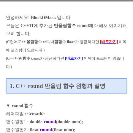
안녕하세요!
BlockDMask
입니다.
오늘은
C++11
에 추가
된
반올림함수 round
에 대해서 이야기해
보려 합니다.
(C언어
/C++
올림함수 ceil, 내림함수 floor
가 궁금하다면
[바로가기]
이쪽
에 포스팅이 있습니다.)
(C++
버림함수 trunc가
궁금하다면
[바로가기]
이쪽에 포스팅이 있습니
다.)
1. C++ round 반올림 함수 원
형과 설명
▼ round 함수
헤더파일 :
<cmath>
round
함수원형1 :
double
(double num);
round
함수원형2 :
float
(float num);