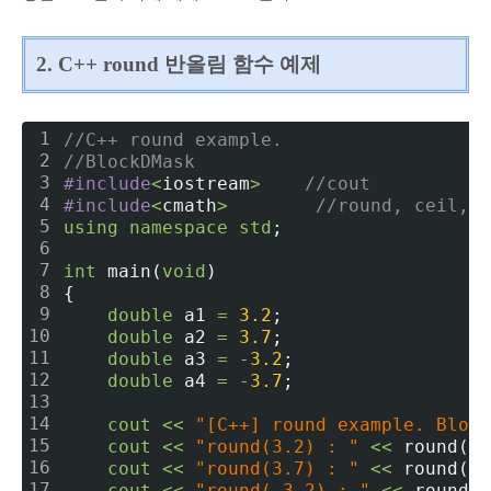
2. C++ round 반올림 함수 예제
1
//C++ round example.
2
//BlockDMask
3
#include
<
iostream
>
//cout
4
#include
<
cmath
>
//round, ceil, f
5
using
namespace
std
;
6
7
int
 main(
void
)
8
{
9
double
 a1 
=
3.
2
;
10
double
 a2 
=
3.
7
;
11
double
 a3 
=
-
3.
2
;
12
double
 a4 
=
-
3.
7
;
13
14
cout
<
<
"[C++] round example. Block
15
cout
<
<
"round(3.2) : "
<
<
 round(a1
16
cout
<
<
"round(3.7) : "
<
<
 round(a2
17
cout
<
<
"round(-3.2) : "
<
<
 round(a