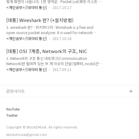
렇게 화면이 나옵니다. 1번 영역은 - Packet List(패킷 리스트 영
다. - 송신자와 수신자 사이에 "데이터 구조는 이런식으로하고",
역) 입니다. : No - 패킷의 일련 번호를 표시합니다. (패킷 숫자를
"그건 이런의미이고", "속도는 어느정도로 보내고" 그런식으로
<개인공부>/[데이터 통신]
2017.10.17
알 수도 있음) : Time - 패킷 캡쳐를 시작하고 걸린 시간을 나타
보내기로하자. 라고 약속을 한 것 입니다. - 비유를 하자면, 어디
냅니다. : Source - 패킷의 출발지 주소 : Destination - 패킷의
기업에 내 이력서를 보낸다고 할때 메모장에 그냥 줄 글로 한자
[데통] Wireshark 란? (+설치방법)
목적지 주소 : Protocol - 프로토콜의 이름 : Length - 패킷의 길
..
1. wireshark 란? - 위키피디아 : Wireshark is a free and
이(크기)를 bytes로 나타내줍니다. : Info - 와이어샤크가 스스로
open source packet analyzer. It is used for network
분석하여 packet에서 가장 중요한 정보를 판단해서 보여줍니
troubleshooting, analysis, software and
다.2번 영역은 - Packet Details(패킷 상세 영역) 입니다. :
<개인공부>/[데이터 통신]
2017.10.16
communications protocol development, and
Packet List영역에서 패킷을 선택했을때, 선택..
education. - 와이어샤크는 network상의 packet을 분석해서
[데통] OSI 7계층, Network의 구조, NIC
보여주는 무료 오픈 툴(tool)입니다. - packet을 분석하는 일은
1. Network의 구조 통신 네트워크(Communication
wireshark가 하지만, packet을 포착(capture)하는 기능은 다
Network)란 떨어져 있는 두 개 이상의 단말(컴퓨터, node)간에
른 도구(libpcap, WinPcap driver)가 진행 합니다. : 패킷 캡쳐
통신(데이터의 주고받음)을 위하여 연결해 주는 장비(Link)와 연
드라이버(WinPcap - 윈도우용, libpcap - 유닉스/리눅스용)
<개인공부>/[데이터 통신]
2017.09.11
결 매체 그리고 이것을 제어하는 통신규약(프로토콜, protocol)
가..
을 말한다. 네트워크의 물리적인 구조 - 단말(Node)과 그 단말
을 이어주는 연결선로(Link)로 이루어져있다. - 단말(Node)는
최종장비(End node, Station)과 중계장비(Interconnecting
관련사이트
node)로 이루어진다. - 최종장비(End node, Station)은 그 환
경에 따라 terminal 이나 host를 말한다. - 중계장비
(Interconnecting node)는 특성에 따라 Repeater, Hub..
YouTube
Twitter
Copyright © BlockDMask. All rights reserved.
blockdmask@gmail.com