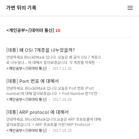
가면 뒤의 기록
<개인공부>/[데이터 통신]
10
[데통] 왜 OSI 7계층을 나누었을까?
안녕하세요 BlockDMask 입니다. 오늘은 왜 굳이 OSI 7 계층으
로 나누었나... 에 대해서 알아보겠습니다. 각 계층별 자세한 설
명은2017/09/11 - [/[데이터 통신]] - [데통] OSI 7계층,
<개인공부>/[데이터 통신]
2017.11.20
Network의 구조, NIC2017/10/19 - [/[데이터 통신]] - [데통]
OSI 7계층과 TCP/IP 4계층, 계층별 데이터 단위 위 두개의 포
[데통] Port 번호 에 대해서
스트에 있습니다. " 통신그거 그냥 각자 알아서 하면되지, 굳이
안녕하세요. BlockDMask 입니다.오늘은 Port 번호 (Port
OSI 7계층으로 나누었나.. ""휴 대답못했어" => 표준화를 통해
number)에 대해 알아보겠습니다. > Port Number 란?이전까
서 다른 회사에서 만든 제품끼리도 통신이 될 수 있도록 하기위
지 학습한 내용을 살펴보면, TCP/IP 5 계층 중 1~2 계층(물리,
해(하드웨어 제조업체들의 공통의 플랫폼을 만들수 있다.) =>
<개인공부>/[데이터 통신]
2017.10.20
데이터링크)에서는 MAC address로 호스트의 NIC을 판별하고,
큰 단위의 데이터를 작은 단위로 나누고 나누어서 이해하기 쉽고
3 계층(네트워크)에서는 IP address로 호스트를 판별합니다. 이
관리 및 문제 해결이 쉽게..
[데통] ARP protocol 에 대해서
렇게 MAC address 와 IP address 를 통해서 데이터를 전송할
안녕하세요. BlockDMask입니다.오늘은 ARP 프로토콜에 대해
상대 컴퓨터까지 도달했습니다. 그러면 데이터를 받을 프로세스
알아보겠습니다. > ARP 프로토콜 이란?ARP Protocol
(process)가 어떤 것인지를 알아야 데이터가 제대로 전송이 되
(Address Resolution Protocol - 주소 결정 프로토콜) - 네트
겠죠? 이때 사용하는 식별자를 Port Number(포트 번호)라 합
<개인공부>/[데이터 통신]
2017.10.20
워크 상에서 IP 주소를 물리적 네트워크 주소로 대응(bind) 시
니다.예를 들면, 우리가 물건(데이터)를 어떤 사람에게 전달해준