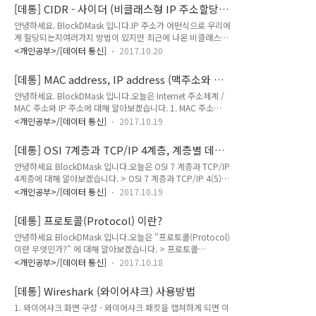
키기 위해 사용되는 프로토콜이다. 여기서 물리적 네트워크 주소
다고 합시다. 그럼 우리..
[데통] CIDR - 사이더 (비클래스형 IP 주소할당방
는 이더넷의 48비트 네트워크 카드(NIC) 주소를 뜻한다. (위키
식)
안녕하세요. BlockDMask 입니다.IP 주소가 어떤식으로 우리에
백과) - TCP/IP 3계층(네트워크계층)의 IP Address 를 2계층
게 할당되는지여러가지 방법이 있지만 최근에 나온 비클래스형
(데이터링크계층)의 MAC address로 대응 시킬때 사용하는 프
IP 주소 할당 방식에 대해 알아보겠습니다. > IP 주소 할당 방식
로토콜 입니다. - 내가 이해한 내용 : ARP 계층은 최종적으로 목
<개인공부>/[데이터 통신]
2017.10.20
(CIDR)기존의 네트워크 클래스 방식 - 주소 공간을 A클래스, B
적지에 데이터를 보낼 곳의 주소를 확인하는 프로토콜, 예를들어
클래스, C클래스, D클래스, E클래스 로 나누어 분류합니다.
우리가 "102호의 몇년생 김길..
[데통] MAC address, IP address (맥주소와 아
(subnetting - 기존 주소 블록을 나누는것) (supernetting - 작
이피주소)
안녕하세요. BlockDMask 입니다.오늘은 Internet 주소체계 /
은 주소 블록을 여러 개 묶어서 하나의 큰 블록으로 사용) 비클래
MAC 주소와 IP 주소에 대해 알아보겠습니다. 1. MAC 주소
스형 주소할당 방식 (Classless Inter-Domain Routing, CIDR)
(Media Access Control Address)MAC 주소는 데이터 링크 계
- 사이더 : 클래스 없는 도메인 간의 라우팅 기법으로 1993년 도
<개인공부>/[데이터 통신]
2017.10.19
층(+물리 계층)에서 사용하는 네트워크 인터페이스에 (보통 NIC
입되기 시작한 최신의 IP 주소 할당 방법 입니다. : 기존의 네트
에) 할당된 고유 식별 주소, 고유 식별자. 이더넷 하드웨어 주소
워크 클래스 방..
[데통] OSI 7계층과 TCP/IP 4계층, 계층별 데이
(Ethernet hardware address), 물리적 주소, 물리 주소, 하드
터 단위
안녕하세요 BlockDMask 입니다.오늘은 OSI 7 계층과 TCP/IP
웨어 주소(Hardware address) 라고도 불립니다. MAC 주소의
4계층에 대해 알아보겠습니다. > OSI 7 계층과 TCP/IP 4(5)계
구체적인 소유자는 노드, 즉 인터페이스 입니다. 흔히들 말하는
층관의 관계 **OSI 7 계층은 - [여기]서 자세히 설명이 되어있으
MAC 주소는 네트워크 인터페이스 컨트롤러(NIC 카드)를 만든
<개인공부>/[데이터 통신]
2017.10.19
므로 간략하게 언급하겠습니다.OSI 7계층의 구조 응용 계층
회사에서 할당하여 하드웨어에 저장됩니다. 이는 다른 MAC 주
(Application Layer) 표현 계층(Presentation Layer) 세션 계
소와 겹치지 않..
[데통] 프로토콜(Protocol) 이란?
층(Session Layer) 전송 계층(Transport Layer) 네트워크 계층
안녕하세요 BlockDMask 입니다.오늘은 "프로토콜(Protocol)
(Network Layer) 데이터 링크 계층(Data Link Layer) 물리계층
이란 무엇인가?" 에 대해 알아보겠습니다. > 프로토콜
(Physical Layer) TCP/IP 4계층의 구조 응용 계층
(Protocol)이란?정의 - 통신 프로토콜 또는 통신 규약은 컴퓨터
(Application Layer) 전송 계층 (Transport Layer) 인터넷 계
<개인공부>/[데이터 통신]
2017.10.18
나 원거리 통신 장비 사이에서 메시지를 주고 받는 양식과 규칙
층 (Internet ..
의 체계이다. 통신 프로토콜은 신호 체계, 인증, 그리고 오류 감
[데통] Wireshark (와이어샤크) 사용방법
지 및 수정기능을 포함할 수 있다. (위키백과) - 통신 프로토콜은
1. 와이어샤크 화면 구성 - 와이어샤크 패킷을 캡쳐하게 되면 이
통신(데이터를 주고 받는) 상호간에 미리 약속된 규칙, 규약입니