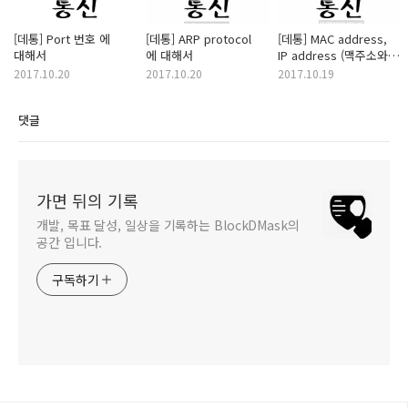
[데통] Port 번호 에
[데통] ARP protocol
[데통] MAC address,
대해서
에 대해서
IP address (맥주소와
아이피주소)
2017.10.20
2017.10.20
2017.10.19
댓글
가면 뒤의 기록
개발, 목표 달성, 일상을 기록하는 BlockDMask의
공간 입니다.
구독하기