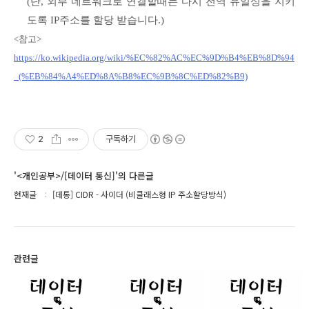
(단, 외부 네트워크로 연결할때는 다시 전역 유일성을 지키
도록 IP주소를 할당 받습니다.)
<참고>
https://ko.wikipedia.org/wiki/%EC%82%AC%EC%9D%B4%EB%8D%94
_(%EB%84%A4%ED%8A%B8%EC%9B%8C%ED%82%B9)
2
구독하기
'<개인공부>/[데이터 통신]'의 다른글
현재글
[데통] CIDR - 사이더 (비클래스형 IP 주소할당방식)
관련글