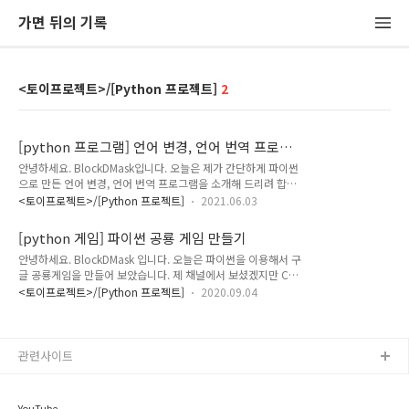
가면 뒤의 기록
<토이프로젝트>/[Python 프로젝트]
2
[python 프로그램] 언어 변경, 언어 번역 프로그
램 (구글 번역 결과 가지고 오기)
안녕하세요. BlockDMask입니다. 오늘은 제가 간단하게 파이썬
으로 만든 언어 변경, 언어 번역 프로그램을 소개해 드리려 합니
다. 오늘(2021.06.02) 만든 따끈따끈한 new 프로그램입니다.
<토이프로젝트>/[Python 프로젝트]
2021.06.03
1. 초간단 초 심플 번역 프로그램 소개 2. 번역 프로그램 사용법
3. language change 프로그램 사용 영상 1. 파이썬 번역 프로
[python 게임] 파이썬 공룡 게임 만들기
그램 소개 1-1) 프로그램을 만든 이유 이 프로그램은.. 이번에 유
안녕하세요. BlockDMask 입니다. 오늘은 파이썬을 이용해서 구
튜브를 시작한 와이프를 위해서 편하게 자막을 넣으라고 만든 프
글 공룡게임을 만들어 보았습니다. 제 채널에서 보셨겠지만 C++
로그램 입니다. (드디어 유명 유튜버 아내가 생기는 걸까요) 해외
SFML 로 만들었던 구글 공룡 게임을 언어 파이썬 + 파이게임으
시장을 노리는지 자막을 하나하나 구글에 한->영, 한->일,... 등
<토이프로젝트>/[Python 프로젝트]
2020.09.04
로 바꿔서 만들어봤습니다.파이게임은 저도 처음 접해봐서, 부족
등 이렇게 번거롭게 번역하는 것을 보고, "하나 만들어주면 좋겠
한 부분이 많습니다. 감안하셔서 코드를 봐주시면 감사하겠습니
다" 싶어서 바로 작업에 들어가게 되었습니다..
다.1. 게임 영상 2. 게임 소스 코드 1. 파이썬으로 만든 구글 공룡
게임 영상영상 주소 : https://youtu.be/ok_8mvQ8CiY2. 파
관련사이트
이게임으로 만든 구글 공룡 게임 소스 코드소스코드 코드 하단에
깃 주소가 존재합니다. 해당 주소에 소스코드와 이미지도 같이
존재하니 다운받으셔서 실습 해 보시길 추천드립니다. 단, 어딘
YouTube