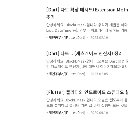
할 수 있습니다. Null Safety가 왜 중요한가?Dar
성을 높이는 중요한 기술입니다. Null Safety를 통해
[Dart] 다트 확장 메서드(Extension Met
것을 방지하거나, null 값으로 인해 발생할 수 있는 오류(N
추가
Exception)를 사전에 차단할 수 있습니다. 이는 앱
에러를 예방하여 더..
안녕하세요. BlockDMask입니다.우리가 개발을 하다 
List, DateTime 등), 외부 라이브러리에 원하는 
습니다. 이때 정말 유용하게 사용할 수 있는 확장 메
<개인공부>/[Flutter, Dart]
2025.02.10
합니다. 1. 확장 메서드란?Dart의 확장 메서드(Extens
래스의 코드를 변경하지 않고도 새로운 메서드를 추가
기능을 활용하면 외부 라이브러리의 클래스나 기본 제공 클래
[Dart] 다트 .. (캐스캐이드 연산자) 정리
에도 원하는 기능을 쉽게 확장할 수 있습니다.(C#에
안녕하세요. BlockDMask입니다.오늘은 Dart 문
용할 수 있습니다.) 2. 기본 문법 설명확장 메서드는 e
인 캐스캐이드 연산자(..)에 대해서 이야기해볼까 합
알면 됩니다.- exten..
고 가독성 좋게만들어 줄 수 있습니다.그럼, 오늘은
<개인공부>/[Flutter, Dart]
2025.02.05
지, 언제 사용하면 좋은지, 예제까지 함께 설명해보겠
자(..)가 무엇인가?우리가 보통 객체를 만들고 나면,
거나 프로퍼티를 설정해야 할 때가 많습니다.하지만,
[Flutter] 플러터와 안드로이드 스튜디오
것은 코드가 길어지고, 좀 귀찮습니다.예를 들어서 
다.아래 코드는 사람(Person) 객체의 이름과 나이를
안녕하세요 BlockDMask 입니다.오늘은 윈도우에
는 코드입니다. 일반적인 객체 함수 호출 여기서 보면 "p
오를 설치하고 플러터 기본 앱 까지 실행해 보는 것을
제가 설치를 하려고 하는데 많이 어려웠어서 매우 쉬
<개인공부>/[Flutter, Dart]
2020.09.10
니다. PATH 이런거 몰라도 됩니다. 최대한 간단하게
스 스튜디오 설치 2. 안드로이드 스튜디오에 플러터 플
페이지에서 플러터 설치 4. 안드로이드 스튜디오 flutte