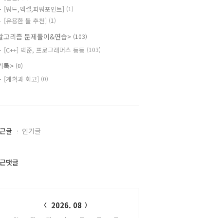
[워드,엑셀,파워포인트]
(1)
[유용한 툴 추천]
(1)
알고리즘 문제풀이&연습>
(103)
[C++] 백준, 프로그래머스 등등
(103)
기록>
(0)
[계획과 회고]
(0)
근글
인기글
근댓글
alendar
2026. 08