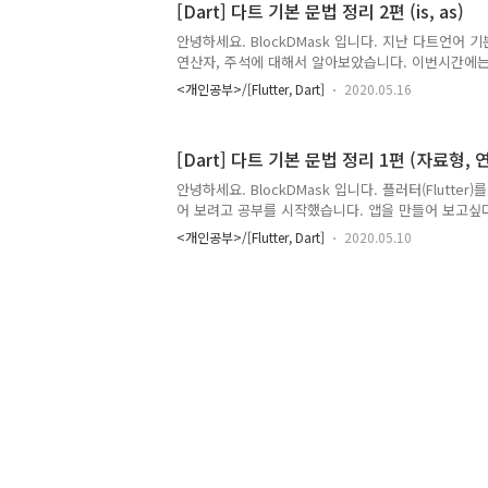
[Dart] 다트 기본 문법 정리 2편 (is, as)
라이센스 획득 6. 플러터 앱 실행 1. 안드로이스 스튜
스튜디오 공식 홈페이지 [https://developer.androi
안녕하세요. BlockDMask 입니다. 지난 다트언어 
드로이드 스튜디오를 다운받아서 설치..
연산자, 주석에 대해서 알아보았습니다. 이번시간에는
is 키워드, 자료형을 변환하는 형변환 키워드인 as에
<개인공부>/[Flutter, Dart]
2020.05.16
(Dart 기본문법 1편 바로가기) 그럼 다트 언어 기본
습니다. 1. 데이터 타입 검사 (is 키워드) is, is! 
맞느냐!" 하고 확인하는 키워드 입니다. (이 도끼가 니 
[Dart] 다트 기본 문법 정리 1편 (자료형, 
키워드 : 같은 타입이면 true를 반환하고 다른 타입이면 
드 : 같은 타입이면 false를 반환하고 다른 타입이면 tr
안녕하세요. BlockDMask 입니다. 플러터(Flutte
드 기본 사용법 voi..
어 보려고 공부를 시작했습니다. 앱을 만들어 보고싶
습니다. 학창 시절에 자바에 대한 안좋은 추억이 있어
<개인공부>/[Flutter, Dart]
2020.05.10
어 계속 미루고 있었는데, 시대가 좋아져서 플러터&
가능하다고 하여 이제서야 마음을 먹고 앱을 만들어 보
맨". 서론이 길었지만, 그래서 오늘은 다트(Dart)라
해보려 합니다. 1. 정말 기본 문장의 끝에는 세미콜론(;
2.1 기본자료형 int 정수형 555, 1, 3, ... int a = 555
double b = 11.1;..