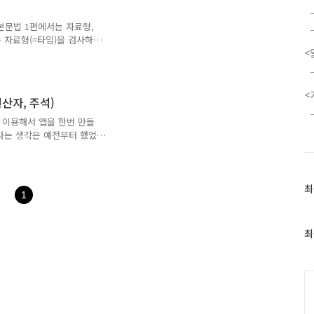
디오 설치▶1-1 : 안드로이드
d.com/studio] 로 가서 안
기본문법 1편에서는 자료형,
 자료형(=타입)을 검사하는
<
 대해서 알아보려고 합니다.
문법 정리 제2편 시작해보겠
키워드는 "이 타입이 이 타입이
도끼가 맞느냐 이런?) is
<
연산자, 주석)
false를 반환. is! 키워
ue를 반환. 예제1. is 키워
r)를 이용해서 앱을 한번 만들
다는 생각은 예전부터 했었
서 자바는 별로 안하고 싶
다트를 이용해서 앱 개발이
려 합니다. "구글 짱짱
최
는 언어의 기본 문법을 기록
최
1
)을 붙입니다. 2. 자료형
근
; double 실수형 0.0001 ...
글
과
최
인
기
글
C