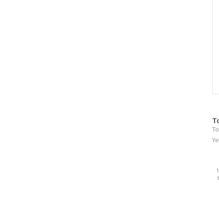
방
T
To
문
자
Ye
수