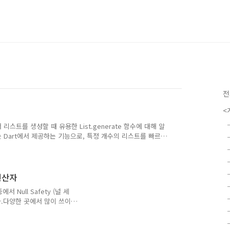
전
<
 리스트를 생성할 때 유용한 List.generate 함수에 대해 알
erate는 Dart에서 제공하는 기능으로, 특정 개수의 리스트를 빠르게
규칙을 적용하여 리스트의 각 요소를 초기화할 수 있도록 도와
을 생성하는 함수growable: 기본값은 false이며, true로
= 연산자
 Null Safety (널 세
.다양한 곳에서 많이 쓰이
ull 처리를 위한 기법들도 함께
신뢰할 수 있는 코드를 작성