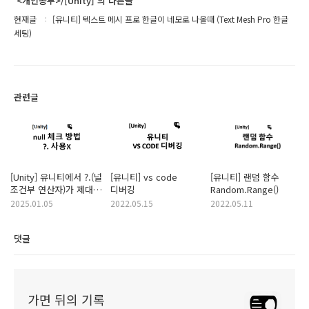
'<개인공부>/[Unity]'의 다른글
현재글
[유니티] 텍스트 메시 프로 한글이 네모로 나올때 (Text Mesh Pro 한글
세팅)
관련글
[Unity] 유니티에서 ?.(널
[유니티] vs code
[유니티] 랜덤 함수
조건부 연산자)가 제대로
디버깅
Random.Range()
동작하지 않는 이유
2025.01.05
2022.05.15
2022.05.11
댓글
가면 뒤의 기록