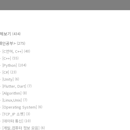
체보기
(434)
개인공부>
(275)
[C언어, C++]
(40)
[C++]
(55)
[Python]
(104)
[C#]
(23)
[Unity]
(6)
[Flutter, Dart]
(7)
[Algorithm]
(8)
[Linux,Unix]
(7)
[Operating System]
(6)
[TCP_IP 소켓]
(3)
[데이터 통신]
(10)
[개발,컴퓨터 정보 모음]
(6)