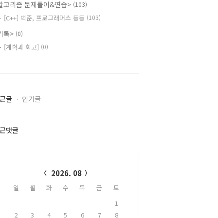
알고리즘 문제풀이&연습>
(103)
[C++] 백준, 프로그래머스 등등
(103)
기록>
(0)
[계획과 회고]
(0)
근글
인기글
근댓글
alendar
2026. 08
일
월
화
수
목
금
토
1
2
3
4
5
6
7
8