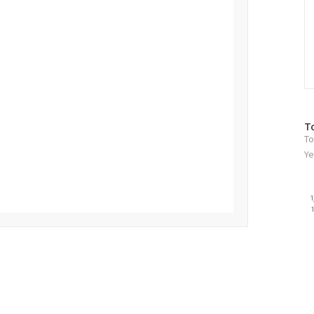
방
T
To
문
자
Ye
수