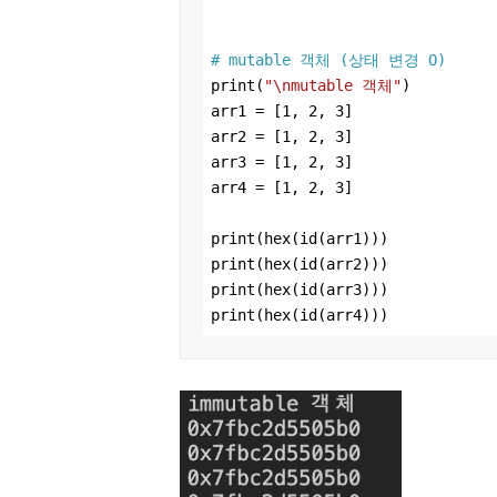
# mutable 객체 (상태 변경 O)
print(
"\nmutable 객체"
)

arr1 = [
1
, 
2
, 
3
]

arr2 = [
1
, 
2
, 
3
]

arr3 = [
1
, 
2
, 
3
]

arr4 = [
1
, 
2
, 
3
]

print(hex(id(arr1)))

print(hex(id(arr2)))

print(hex(id(arr3)))

print(hex(id(arr4)))