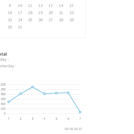
9
10
11
12
13
14
15
16
17
18
19
20
21
22
23
24
25
26
27
28
29
30
31
otal
day :
sterday :
08-08 04:53