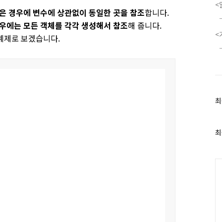
<
 같은 경우에 변수에 상관없이 동일한 곳을
참조
합니다.
 경우에는 모든 객체를 각각 생성해서 참조
해 줍니다.
<
 예제로 보겠습니다.
최
최
근
글
과
최
인
기
글
C