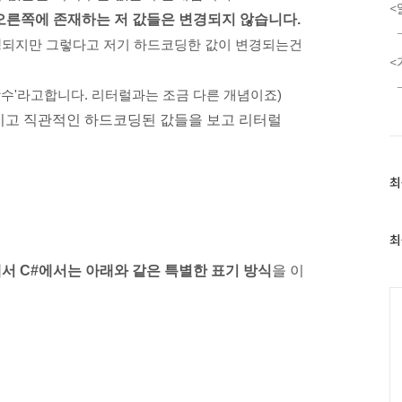
<
오른쪽에 존재하는 저 값들은 변경되지 않습니다.
경
되지만 그렇다고 저기 하드코딩한 값이 변경되는건
<
상수'라고합니다. 리터럴과는 조금 다른 개념이죠)
이고 직관적인 하드코딩된 값들을 보고 리터럴
최
최
근
글
과
최
인
기
 C#에서는 아래와 같은 특별한 표기 방식
을 이
글
C