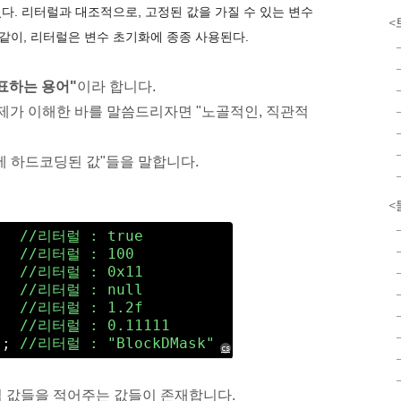
있다. 리터럴과 대조적으로, 고정된 값을 가질 수 있는 변수
<
 같이, 리터럴은 변수 초기화에 종종 사용된다.
표하는 용어"
이라 합니다.
제가 이해한 바를 말씀드리자면
"
노골적인, 직관적
에
하드코딩된 값"들을 말합니다.
<
   
//리터럴 : true
   
//리터럴 : 100
   
//리터럴 : 0x11
   
//리터럴 : null
   
//리터럴 : 1.2f
   
//리터럴 : 0.11111
"
; 
//리터럴 : "BlockDMask"
cs
접 값들을 적어주는 값들이 존재합니다.