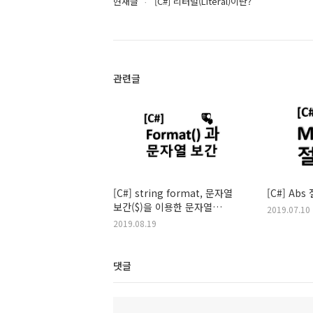
현재글
[C#] 리터럴(Literal)이란?
관련글
[C#] string format, 문자열
[C#] Ab
보간($)을 이용한 문자열
2019.07.10
출력방법
2019.08.19
댓글