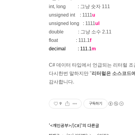
int, long
: 그냥 숫자 111
unsigned int
: 1111
u
unsigned long
: 1111
ul
double
:
그냥 소수 2.11
float
: 111.1
f
decimal
: 111.1
m
C# 데이터 타입에서 언급되는 리터럴 조
다시한번 말하지만 "
리터럴은 소스코드에
감사합니다.
9
구독하기
'<개인공부>/[C#]'의 다른글