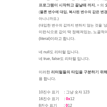
프로그램이 시작하고 끝날때 까지
, = 의
(
물론 변수에 대입, 복사된
변수의 값은 변
아니니까요.)
(대입한 변수의 값까지 변하지 않는 것을 '
이런식으로 값이 딱 정해져있는, 노골적
(literal)이라고 합니다.
네 nul
l
도 리터럴 입니다.
네 true, false도 리터럴 입니다.
이러한
리터럴들의 타입을 구분하기 위해서
용 합니다.
10진수 표기
: 그냥 숫자 123
16진수 표기
:
0x
12
8진수 표기
:
0
12