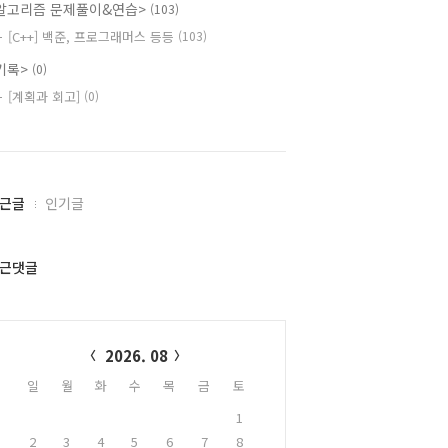
알고리즘 문제풀이&연습>
(103)
[C++] 백준, 프로그래머스 등등
(103)
기록>
(0)
[계획과 회고]
(0)
근글
인기글
근댓글
alendar
2026. 08
일
월
화
수
목
금
토
1
2
3
4
5
6
7
8