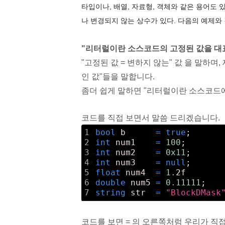
타입이나, 배열, 자료형, 객체와 같은 용어도 
나 변경되지 않는 상수가 있다. 다음의 예제와
"리터럴이란 소스코드의 고정된 값을 대
"고정된 값 = 변하지 않는" 값 을 말하며,
인 값"들을 말합니다.
좀더 쉽게 말하면 "리터럴이란 소스코드
코드를 직접 보면서 말씀 드리겠습니다.
1
bool
 b      
=
true
;      
2
int
 num1    
=
100
;       
3
int
 num2    
=
0x11
;      
4
int
 num3    
=
null
;      
5
float
 num4  
=
1.
2f       
6
double
 num5 
=
0.
11111
;   
7
string
 str  
=
"BlockDMask
코드를 보면 = 의 오른쪽처럼 우리가 직