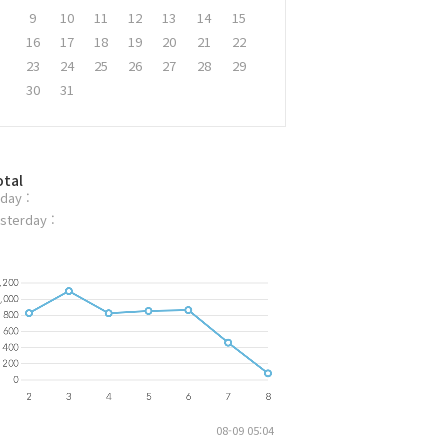
9
10
11
12
13
14
15
16
17
18
19
20
21
22
23
24
25
26
27
28
29
30
31
otal
day :
sterday :
08-09 05:04