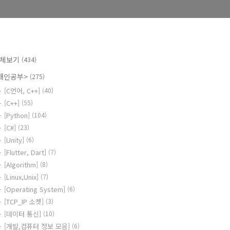
체보기
(434)
개인공부>
(275)
[C언어, C++]
(40)
[C++]
(55)
[Python]
(104)
[C#]
(23)
[Unity]
(6)
[Flutter, Dart]
(7)
[Algorithm]
(8)
[Linux,Unix]
(7)
[Operating System]
(6)
[TCP_IP 소켓]
(3)
[데이터 통신]
(10)
[개발,컴퓨터 정보 모음]
(6)