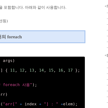
<
수명을 포함합니다. 아래와 같이 사용합니다.
션등)
의 foreach
<
] args)
7
] { 
11
, 
12
, 
13
, 
14
, 
15
, 
16
, 
17
 };
# foreach 사용"
);
arr)
e
(
"arr["
+
 index 
+
"] : "
+
elem);