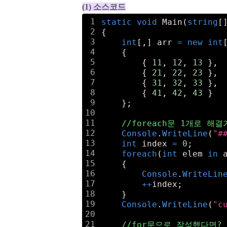
(1) 소스코드
1
static
void
 Main(
string
[
2
{
3
int
[,] arr 
=
new
int
4
    {
5
        { 
11
, 
12
, 
13
 },
6
        { 
21
, 
22
, 
23
 },
7
        { 
31
, 
32
, 
33
 },
8
        { 
41
, 
42
, 
43
 }
9
    };
10
11
//foreach문 1개로 해결
12
Console
.
WriteLine
(
"#
13
int
 index 
=
0
;
14
foreach
(
int
 elem 
in
 
15
    {
16
Console
.
WriteLin
17
+
+
index;
18
    }
19
Console
.
WriteLine
(
"c
20
21
//for문으로 작성했다면?