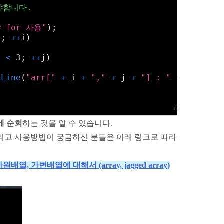
야합니다.
# for 사용"
);
4
; 
+
+
i)
j 
<
3
; 
+
+
j)
eLine
(
"arr["
+
 i 
+
","
+
 j 
+
"] : "
+
 arr[i,j
Colored by Color Scr
에 순회
하는 것을 알 수 있습니다.
 그리고 사용방법이 궁금하신 분들은 아래 링크로 따라
차원배열, 가변배열에 대해서 (array, jagged array)