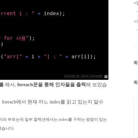
<
urrent i : "
+
 index);
<
# for 사용"
);
i)
e
(
"arr["
+
 i 
+
"] : "
+
 arr[i]);
최
최
근
글
Colored by Color Scripter
cs
과
최
를
해서,
foreach문을 통해 인자들을 출력
해 보았습
인
기
글
C
oreach에서 현재 어느 index를 읽고 있는지 알수
 컬렉션이라 부르는데 일부 컬렉션에서는 index를 구하는 방법이 있는
했습니다.