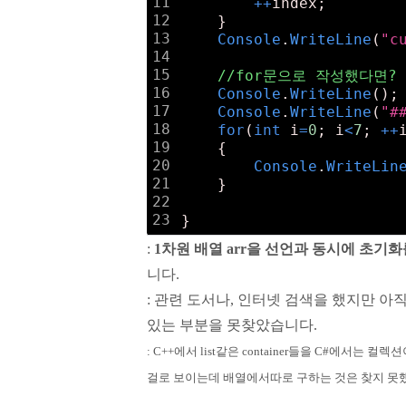
11
+
+
index;
12
    }
13
Console
.
WriteLine
(
"c
14
15
//for문으로 작성했다면?
16
Console
.
WriteLine
();
17
Console
.
WriteLine
(
"#
18
for
(
int
 i
=
0
; i
<
7
; 
+
+
19
    {
20
Console
.
WriteLin
21
    }
22
23
}
:
1차원 배열 arr을 선언과 동시에 초기화
니다.
: 관련 도서나, 인터넷 검색을 했지만 아직 f
있는 부분을 못찾았습니다.
: C++에서 list같은 container들을 C#에서는
걸로 보이는데 배열에서따로 구하는 것은 찾지 못