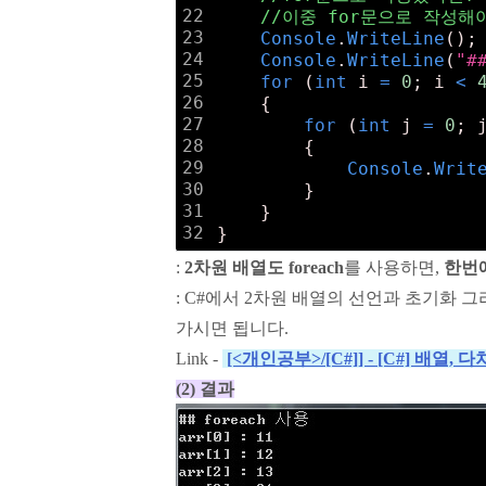
22
//이중 for문으로 작성해
23
Console
.
WriteLine
();
24
Console
.
WriteLine
(
"#
25
for
 (
int
 i 
=
0
; i 
<
26
    {
27
for
 (
int
 j 
=
0
; 
28
        {
29
Console
.
Writ
30
        }
31
    }
32
}
:
2차원 배열도 foreach
를 사용하면,
한번
: C#에서 2차원 배열의 선언과 초기화
가시면 됩니다.
Link -
[<개인공부>/[C#]] - [C#] 배열, 다
(2) 결과