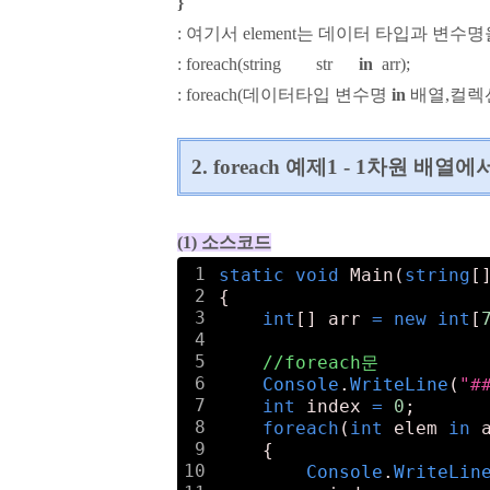
}
: 여기서 element는 데이터 타입과 변
: foreach(string str
in
arr);
: foreach(데이터타입 변수명
in
배열,컬렉
2. foreach 예제1 - 1차원 배열에서
(1) 소스코드
1
static
void
 Main(
string
[
2
{
3
int
[] arr 
=
new
int
[
4
5
//foreach문
6
Console
.
WriteLine
(
"#
7
int
 index 
=
0
;
8
foreach
(
int
 elem 
in
 
9
    {
10
Console
.
WriteLin