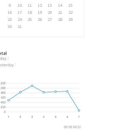
9
10
11
12
13
14
15
16
17
18
19
20
21
22
23
24
25
26
27
28
29
30
31
otal
day :
sterday :
08-08 04:53