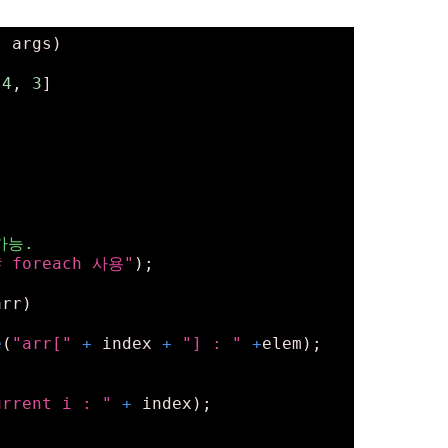
] args)
[
4
, 
3
]
가능.
# foreach 사용"
);
arr)
e
(
"arr["
+
 index 
+
"] : "
+
elem);
urrent i : "
+
 index);