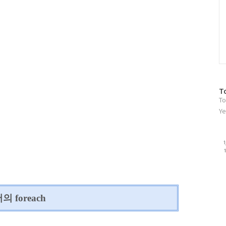
방
T
To
문
자
Ye
수
의 foreach