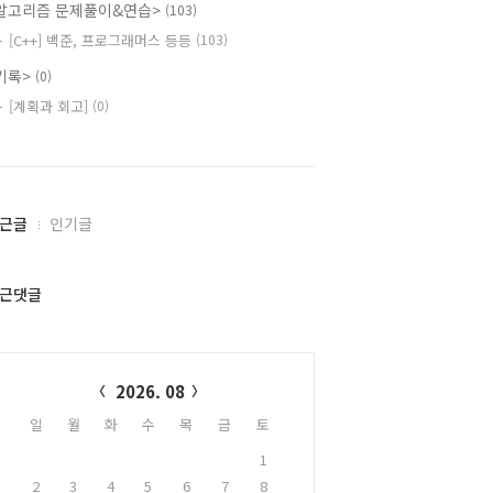
알고리즘 문제풀이&연습>
(103)
[C++] 백준, 프로그래머스 등등
(103)
기록>
(0)
[계획과 회고]
(0)
근글
인기글
근댓글
alendar
2026. 08
일
월
화
수
목
금
토
1
2
3
4
5
6
7
8