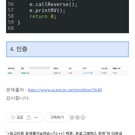
56
    e.callReverse();
57
    e.printRV();
58
return
0
;
59
}
60
4. 인증
문제출처 -
https://www.acmicpc.net/problem/5648
감사합니다.
공감
구독하기
'<알고리즘 문제풀이&연습>/[C++] 백준, 프로그래머스 등등'의 다른글