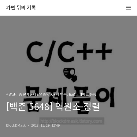
가면 뒤의 기록
<알고리즘 문제풀이&연습>/[C++] 백준, 프로그래머스 등등
[백준 5648] 역원소 정렬
BlockDMask
2017. 11. 29. 12:49