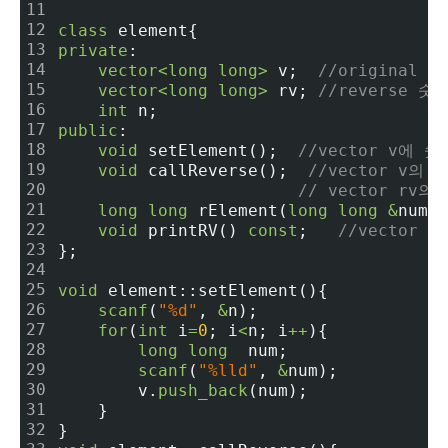
11
12
class
 element{
13
private
:
14
vector
<
long
long
>
 v;  
//original 
15
vector
<
long
long
>
 rv; 
//reverse 숫
16
int
 n;
17
public
:
18
void
 setElement();  
//vector v에 
19
void
 callReverse();  
//vector v의
20
// vector rv의
21
long
long
 rElement(
long
long
&
num);
22
void
 printRV() 
const
;   
//vector r
23
};
24
25
void
 element::setElement(){
26
scanf
(
"%d"
, 
&
n);
27
for
(
int
 i
=
0
; i
<
n; i
+
+
){
28
long
long
  num;
29
scanf
(
"%lld"
, 
&
num);
30
        v.
push_back
(num);
31
    }
32
}