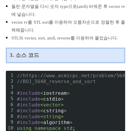
돌린 문자열을 다시 숫자 type으로(atoll) 바꿔준 후 vector rv
에 넣습니다.
vector rv를 STL sort를 이용하여 오름차순으로 정렬한 후 출
력해줍니다.
STL의 vector, sort, atoll, reverse를 이용하여 풀었습니다.
3. 소스 코드
1
//https://www.acmicpc.net/problem/5648
2
//BOJ_5648_reverse_and_sort
3
4
#include
<
iostream
>
5
#include
<
cstdio
>
6
#include
<
vector
>
7
#include
<
cstring
>
8
#include
<
string
>
9
#include
<
algorithm
>
10
using
namespace
std
;