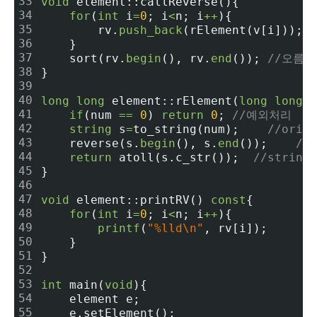
33
void
 element::callReverse(){
34
for
(
int
 i
=
0
; i
<
n; i
+
+
){
35
        rv.
push_back
(rElement(v[i]));  
36
    }
37
    sort(rv.
begin
(), rv.
end
()); 
//오름
38
}
39
40
long
long
 element::rElement(
long
long
&
41
if
(num 
=
=
0
) 
return
0
; 
//예외처리
42
string
 s
=
to_string(num);    
//ori
43
    reverse(s.
begin
(), s.
end
());    
//
44
return
 atoll(s.c_str());  
//string
45
}
46
47
void
 element::printRV() 
const
{
48
for
(
int
 i
=
0
; i
<
n; i
+
+
){
49
printf
(
"%lld\n"
, rv[i]);
50
    }
51
}
52
53
int
 main(
void
){
54
    element e;
55
    e.setElement();