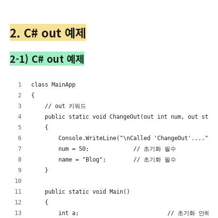
2. C# out 예제
2-1) C# out 예제
class MainApp
{
    // out 키워드
    public static void ChangeOut(out int num, out stri
    {
        Console.WriteLine("\nCalled 'ChangeOut'....");
        num = 50;             // 초기화 필수
        name = "Blog";        // 초기화 필수
    }
    public static void Main()
    {
        int a;                          // 초기화 안